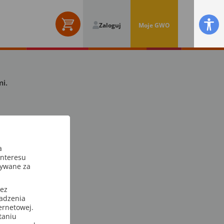
Zaloguj
Moje GWO
i.
a
interesu
sywane za
zez
wadzenia
ternetowej.
taniu