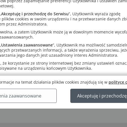
sów poprzez zapamiętanie preferencji Użytkownika i ustawień zam
netowej.
„
Akceptuję i przechodzę do Serwisu
”, Użytkownik wyraża zgodę
 plików cookies w swoim urządzeniu i na przetwarzanie danych zb
em przez Administratora.
rowolna, a zatem Użytkownik może ją w dowolnym momencie wycof
 zaawansowanych.
„
Ustawienia zaawansowane
”, Użytkownik ma możliwość samodziel
ących przetwarzanych informacji, a także wyrażenia sprzeciwu, jeże
arzania jego danych jest uzasadniony interes Administratora.
 że korzystanie ze strony internetowej bez zmiany ustawień oznacza
apisywane na urządzeniu końcowym Użytkownika.
ormacje na temat działania plików cookies znajdują się w
polityce 
enia zaawansowane
Akceptuję i przechodzę