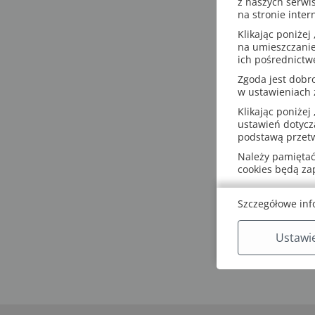
z naszych serwi
na stronie inter
Klikając poniżej 
na umieszczanie
ich pośrednictw
Zgoda jest dob
w ustawieniach
Klikając poniżej 
ustawień dotycz
podstawą przetw
Należy pamiętać,
cookies będą z
Szczegółowe inf
Ustawi