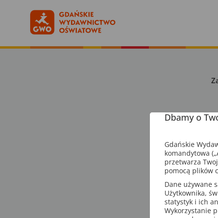
Z
Dbamy o Two
Gdańskie Wydawn
komandytowa („A
przetwarza Twoj
pomocą plików c
Dane używane są 
Użytkownika, św
statystyk i ich 
Wykorzystanie p