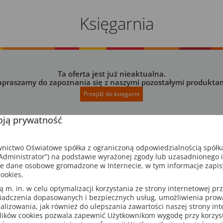
Księgarnia
Ta oferta jest już nieaktualna.
apraszamy do zapoznania się z naszymi pozostałymi produktam
Przejdź do księgarni
ją prywatność
ictwo Oświatowe spółka z ograniczoną odpowiedzialnością spółk
dministrator”) na podstawie wyrażonej zgody lub uzasadnionego 
e dane osobowe gromadzone w Internecie, w tym informacje zapi
ookies.
m. in. w celu optymalizacji korzystania ze strony internetowej pr
iadczenia dopasowanych i bezpiecznych usług, umożliwienia pro
analizowania, jak również do ulepszania zawartości naszej strony in
lików cookies pozwala zapewnić Użytkownikom wygodę przy korzys