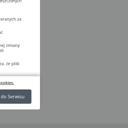
ieszczonych
ieranych za
ać
nej zmiany
li
, że pliki
cookies
.
 do Serwisu