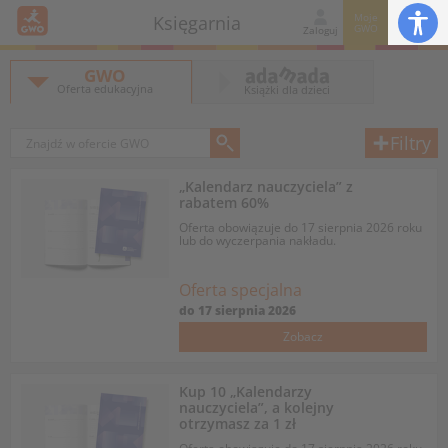
Moje
Księgarnia
GWO
Zaloguj
GWO
Oferta edukacyjna
Książki dla dzieci
Filtry
„Kalendarz nauczyciela” z
rabatem 60%
Oferta obowiązuje do 17 sierpnia 2026 roku
lub do wyczerpania nakładu.
Oferta specjalna
do
17 sierpnia 2026
Zobacz
Kup 10 „Kalendarzy
nauczyciela”, a kolejny
otrzymasz za 1 zł