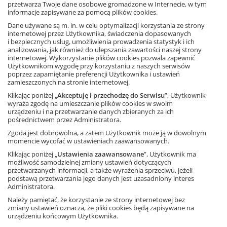
Oferta obowiązuje do 31 sierpnia lub do
przetwarza Twoje dane osobowe gromadzone w Internecie, w tym
wyczerpania nakładu.
informacje zapisywane za pomocą plików cookies.
Oferta specjalna
Dane używane są m. in. w celu optymalizacji korzystania ze strony
do
31 sierpnia 2026
internetowej przez Użytkownika, świadczenia dopasowanych
i bezpiecznych usług, umożliwienia prowadzenia statystyk i ich
Zobacz
analizowania, jak również do ulepszania zawartości naszej strony
internetowej. Wykorzystanie plików cookies pozwala zapewnić
Użytkownikom wygodę przy korzystaniu z naszych serwisów
Do poczytania w trakcie letnich
poprzez zapamiętanie preferencji Użytkownika i ustawień
burz – wciągające książki dla
zamieszczonych na stronie internetowej.
dzieci już od 5 zł!
Klikając poniżej „
Akceptuję i przechodzę do Serwisu
”, Użytkownik
Oferta obowiązuje do 17 sierpnia 2026 roku
wyraża zgodę na umieszczanie plików cookies w swoim
lub do wyczerpania nakładów.
urządzeniu i na przetwarzanie danych zbieranych za ich
Oferta specjalna
pośrednictwem przez Administratora.
do
17 sierpnia 2026
Zgoda jest dobrowolna, a zatem Użytkownik może ją w dowolnym
momencie wycofać w ustawieniach zaawansowanych.
Zobacz
Klikając poniżej „
Ustawienia zaawansowane
”, Użytkownik ma
możliwość samodzielnej zmiany ustawień dotyczących
przetwarzanych informacji, a także wyrażenia sprzeciwu, jeżeli
Najciekawsze książki na lato
podstawą przetwarzania jego danych jest uzasadniony interes
Sposób na letnią nudę i niepogodę.
Administratora.
Ta strona używa plików cookies.
Odbierz 20% rabatu na mądre gry i
łamigłówki!
Należy pamiętać, że korzystanie ze strony internetowej bez
Akceptuję
zmiany ustawień oznacza, że pliki cookies będą zapisywane na
urządzeniu końcowym Użytkownika.
Oferta specjalna