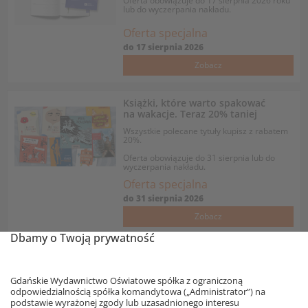
Oferta obowiązuje do 17 sierpnia 2026 roku
lub do wyczerpania nakładu.
Oferta specjalna
do
17 sierpnia 2026
Zobacz
Książki, które warto spakować
na wakacje. Teraz 20% taniej
Wszystkie polecane tytuły kupisz z rabatem
20%.
Oferta obowiązuje do 31 sierpnia lub do
wyczerpania nakładu.
Oferta specjalna
do
31 sierpnia 2026
Zobacz
Dbamy o Twoją prywatność
Wyprawy, wędrówki, sekrety i
zagadki
Gdańskie Wydawnictwo Oświatowe spółka z ograniczoną
Każdy z polecanych tytułów kupisz z
rabatem 20%.
odpowiedzialnością spółka komandytowa („Administrator”) na
podstawie wyrażonej zgody lub uzasadnionego interesu