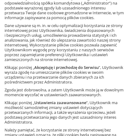
odpowiedzialnością spółka komandytowa („Administrator”) na
zadaniami niż ich koleżanki i koledzy, nieszablonową pracę
podstawie wyrażonej zgody lub uzasadnionego interesu
domową oraz cykliczny (klasowy, a nawet szkolny) konkurs.
przetwarza Twoje dane osobowe gromadzone w Internecie, w tym
informacje zapisywane za pomocą plików cookies.
Notes zawiera 32 łamigłówki. Kartki można wyrywać i, w
Dane używane są m. in. w celu optymalizacji korzystania ze strony
razie potrzeby lub chęci, wklejać do uczniowskich zeszytów.
internetowej przez Użytkownika, świadczenia dopasowanych
i bezpiecznych usług, umożliwienia prowadzenia statystyk i ich
Łamigłówki są dedykowane uczniom klas 7 i 8. Mogą też po
analizowania, jak również do ulepszania zawartości naszej strony
Ta strona używa plików cookies.
nie sięgnąć starsi uczniowie, a także zdolni szóstoklasiści.
internetowej. Wykorzystanie plików cookies pozwala zapewnić
Użytkownikom wygodę przy korzystaniu z naszych serwisów
Książka
Akceptuję
poprzez zapamiętanie preferencji Użytkownika i ustawień
Matematyka,
szkoła podstawowa
zamieszczonych na stronie internetowej.
32 strony
Dowiedz się więcej
Klikając poniżej „
Akceptuję i przechodzę do Serwisu
”, Użytkownik
ISBN: 9788381183741
wyraża zgodę na umieszczanie plików cookies w swoim
urządzeniu i na przetwarzanie danych zbieranych za ich
pośrednictwem przez Administratora.
Zgoda jest dobrowolna, a zatem Użytkownik może ją w dowolnym
momencie wycofać w ustawieniach zaawansowanych.
Inni klienci kupili także
Klikając poniżej „
Ustawienia zaawansowane
”, Użytkownik ma
możliwość samodzielnej zmiany ustawień dotyczących
przetwarzanych informacji, a także wyrażenia sprzeciwu, jeżeli
podstawą przetwarzania jego danych jest uzasadniony interes
Administratora.
Należy pamiętać, że korzystanie ze strony internetowej bez
zmiany ustawień oznacza, że pliki cookies będą zapisywane na