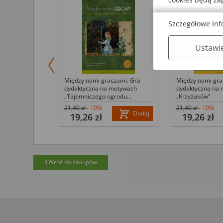
Szczegółowe inf
Ustawi
czami. Gra
Między nami graczami. Gra
Między nami gra
motywach
dydaktyczna na motywach
dydaktyczna na
„Tajemniczego ogrodu...
„Krzyżaków”
21,40 zł
– 10%
21,40 zł
– 10%
Dodaj
Dodaj
19,26 zł
19,26 zł
Wróć do zakupów