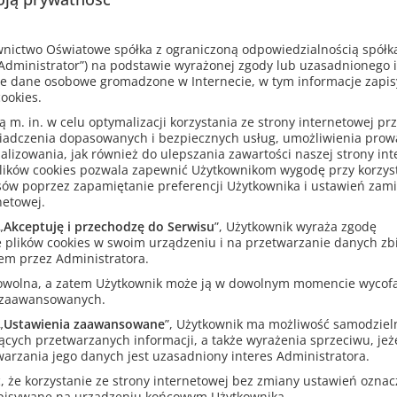
 do odpowiedzi, pogłębiają znajomość treści lektury.
yjne z serii
Między nami graczami
:
ictwo Oświatowe spółka z ograniczoną odpowiedzialnością spółk
dministrator”) na podstawie wyrażonej zgody lub uzasadnionego 
ją do dokładnego czytania lektur szkolnych,
e dane osobowe gromadzone w Internecie, w tym informacje zapi
ją wyobraźnię,
ookies.
ją spostrzegawczość,
zdolności manualne,
m. in. w celu optymalizacji korzystania ze strony internetowej pr
owiedzialności i pracy w grupie.
iadczenia dopasowanych i bezpiecznych usług, umożliwienia pro
analizowania, jak również do ulepszania zawartości naszej strony in
lików cookies pozwala zapewnić Użytkownikom wygodę przy korzys
 ukazały się gry na motywach następujących lektur:
sów poprzez zapamiętanie preferencji Użytkownika i ustawień zam
ana Kleksa
i
Chłopcy z Placu Broni
,
W pustyni i w puszczy
,
Opowieści z
netowej.
ainie kangurów
,
Pinokio
,
Tajemniczy ogród
,
Charlie i fabryka czekolad
„
Akceptuję i przechodzę do Serwisu
”, Użytkownik wyraża zgodę
,
Zemsta
,
Dywizjon 303
,
Romeo i Julia
,
Stowarzyszenie umarłych poetó
 plików cookies w swoim urządzeniu i na przetwarzanie danych zb
z
.
em przez Administratora.
rowolna, a zatem Użytkownik może ją w dowolnym momencie wycof
 zaawansowanych.
„
Ustawienia zaawansowane
”, Użytkownik ma możliwość samodziel
ących przetwarzanych informacji, a także wyrażenia sprzeciwu, jeże
arzania jego danych jest uzasadniony interes Administratora.
Inni klienci kupili także
 że korzystanie ze strony internetowej bez zmiany ustawień oznacza
apisywane na urządzeniu końcowym Użytkownika.