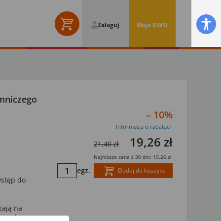
Zaloguj
Moje GWO
mniczego
– 10%
Informacja o rabatach
19,26 zł
21,40 zł
Najniższa cena z 30 dni: 19,26 zł
egz.
Dodaj do koszyka
wstęp do
zają na
przed