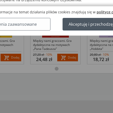
ormacje na temat działania plików cookies znajdują się w
polityce 
enia zaawansowane
Akceptuję i przechodzę
Między nami graczami. Gra
Między nami gra
czami. Gra
dydaktyczna na motywach
dydaktyczna na
 motywach
„Pana Tadeusza”
„Hobbita”
27,20 zł
– 10%
20,80 zł
– 10%
Dodaj
Dodaj
24,48 zł
18,72 zł