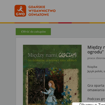
Wróć do zakupów
Między 
ogrodu”
praca zbioro
Książka
Język polski,
Gra oparta
omawiania 
Podczas gr
podwieczor
Dbamy o Two