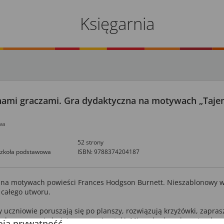
Księgarnia
nami graczami. Gra dydaktyczna na motywach „Taje
wa
52 strony
szkoła podstawowa
ISBN: 9788374204187
 na motywach powieści Frances Hodgson Burnett. Nieszablonowy 
całego utworu.
y uczniowie poruszają się po planszy, rozwiązują krzyżówki, zapras
ek, rozpoznają kwiaty, nazywają ptaki. Mimochodem, bez strachu 
ją prywatność