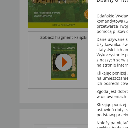
wywołaniem
Gry edukac
Gdańskie Wydawn
komandytowa („A
zachęca
przetwarza Twoj
pobudza
pomocą plików c
rozwija
Zobacz fragment książki
ćwiczą 
Dane używane są 
uczą odp
Użytkownika, św
statystyk i ich 
Wykorzystanie p
Dotychczas
z naszych serwi
Akademia p
na stronie inter
Tomek w kr
Klikając poniżej 
Mały Książę
na umieszczanie
Pan Tadeus
ich pośrednictw
Zgoda jest dob
w ustawieniach
Klikając poniżej 
ustawień dotycz
podstawą przetw
Należy pamiętać,
cookies będą z