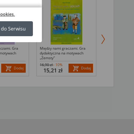
cookies
.
 do Serwisu
czami. Gra
Między nami graczami. Gra
Między nami gr
 motywach
dydaktyczna na motywach
dydaktyczna na
„Zemsty”
„Tajemniczego o
16,90 zł
– 10%
21,40 zł
– 10%
Dodaj
Dodaj
15,21 zł
19,26 zł