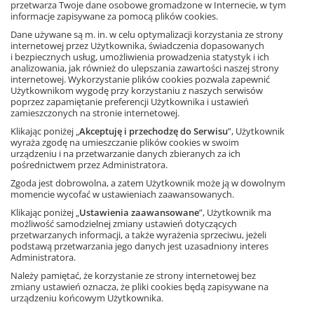
przetwarza Twoje dane osobowe gromadzone w Internecie, w tym
szczegółowych planów zajęć z zakresu edukacji
informacje zapisywane za pomocą plików cookies.
matematycznej (z elementami innych edukacji).
Dane używane są m. in. w celu optymalizacji korzystania ze strony
Książka
internetowej przez Użytkownika, świadczenia dopasowanych
i bezpiecznych usług, umożliwienia prowadzenia statystyk i ich
Edukacja wczesnoszkolna,
matematyka,
szkoła podstawowa
Ta strona używa plików cookies.
analizowania, jak również do ulepszania zawartości naszej strony
144 strony
internetowej. Wykorzystanie plików cookies pozwala zapewnić
ISBN: 9788381181457
Akceptuję
Użytkownikom wygodę przy korzystaniu z naszych serwisów
poprzez zapamiętanie preferencji Użytkownika i ustawień
zamieszczonych na stronie internetowej.
Dowiedz się więcej
Klikając poniżej „
Akceptuję i przechodzę do Serwisu
”, Użytkownik
Inni klienci kupili także
wyraża zgodę na umieszczanie plików cookies w swoim
urządzeniu i na przetwarzanie danych zbieranych za ich
pośrednictwem przez Administratora.
Zgoda jest dobrowolna, a zatem Użytkownik może ją w dowolnym
momencie wycofać w ustawieniach zaawansowanych.
Klikając poniżej „
Ustawienia zaawansowane
”, Użytkownik ma
możliwość samodzielnej zmiany ustawień dotyczących
przetwarzanych informacji, a także wyrażenia sprzeciwu, jeżeli
podstawą przetwarzania jego danych jest uzasadniony interes
Administratora.
Loko
Należy pamiętać, że korzystanie ze strony internetowej bez
zmiany ustawień oznacza, że pliki cookies będą zapisywane na
Lokomotywa 2. Matematyka.
Lokomotywa 2. Kartonikowa
urządzeniu końcowym Użytkownika.
Podręcznik
wyprawka. Edukacja
21,20
polonistyczna, przyrodni...