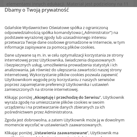
elementami innych edukacji. Materiał jest podzielony na 11
Dbamy o Twoją prywatność
bloków problemowych – najważniejszych zagadnień
matematycznych. Treści ułożono zgodnie z zasadą
spiralności, która daje możliwość skutecznego utrwalania
i pogłębiania wiedzy uczniów. Każde wprowadzane pojęcie
Gdańskie Wydawnictwo Oświatowe spółka z ograniczoną
odpowiedzialnością spółka komandytowa („Administrator”) na
matematyczne jest starannie wymodelowane.
podstawie wyrażonej zgody lub uzasadnionego interesu
W podręczniku położono nacisk na wykorzystywanie
przetwarza Twoje dane osobowe gromadzone w Internecie, w tym
doświadczeń i sytuacji życiowych bliskich dzieciom oraz
informacje zapisywane za pomocą plików cookies.
kształtowanie wyobraźni geometrycznej. Dodatkowym
Dane używane są m. in. w celu optymalizacji korzystania ze strony
atutem książki jest ciekawa i atrakcyjna dla dzieci szata
internetowej przez Użytkownika, świadczenia dopasowanych
graficzna.
i bezpiecznych usług, umożliwienia prowadzenia statystyk i ich
analizowania, jak również do ulepszania zawartości naszej strony
Podręcznik jest zgodny z podstawą programową
internetowej. Wykorzystanie plików cookies pozwala zapewnić
obowiązującą od roku szkolnego 2017/2018.
Użytkownikom wygodę przy korzystaniu z naszych serwisów
poprzez zapamiętanie preferencji Użytkownika i ustawień
zamieszczonych na stronie internetowej.
Ta strona używa plików cookies.
Zobacz fragment książki
Klikając poniżej „
Akceptuję i przechodzę do Serwisu
”, Użytkownik
Akceptuję
wyraża zgodę na umieszczanie plików cookies w swoim
urządzeniu i na przetwarzanie danych zbieranych za ich
pośrednictwem przez Administratora.
Dowiedz się więcej
Zgoda jest dobrowolna, a zatem Użytkownik może ją w dowolnym
momencie wycofać w ustawieniach zaawansowanych.
Klikając poniżej „
Ustawienia zaawansowane
”, Użytkownik ma