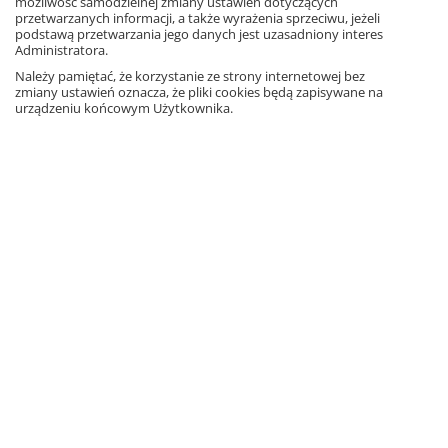
możliwość samodzielnej zmiany ustawień dotyczących
przetwarzanych informacji, a także wyrażenia sprzeciwu, jeżeli
podstawą przetwarzania jego danych jest uzasadniony interes
Książka
Administratora.
Edukacja wczesnoszkolna,
matematyka,
szkoła podstawowa
Należy pamiętać, że korzystanie ze strony internetowej bez
128 stron
zmiany ustawień oznacza, że pliki cookies będą zapisywane na
ISBN: 9788381181426
urządzeniu końcowym Użytkownika.
Inni klienci kupili także
Loko
Lokomotywa. Klasa 2. Poradnik
Lokomotywa 2. Kartonikowa
dla nauczyciela. Edukacja
wyprawka. Edukacja
21,20
matematyczna z...
polonistyczna, przyrodni...
1
47,30 zł
– 10%
11,60 zł
– 10%