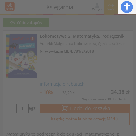
Moje
Księgarnia
GWO
Zaloguj
Wróć do zakupów
Lokomotywa 2. Matematyka. Podręcznik
Autorki: Małgorzata Dobrowolska, Agnieszka Szulc
Nr w wykazie MEN: 781/2/2018
Informacja o rabatach
34,38 zł
– 10%
38,20 zł
Najniższa cena z 30 dni: 34,38 zł
Dodaj do koszyka
egz.
Książkę można kupić za dotację MEN
Matematyka
to podręcznik do edukacji matematycznej z