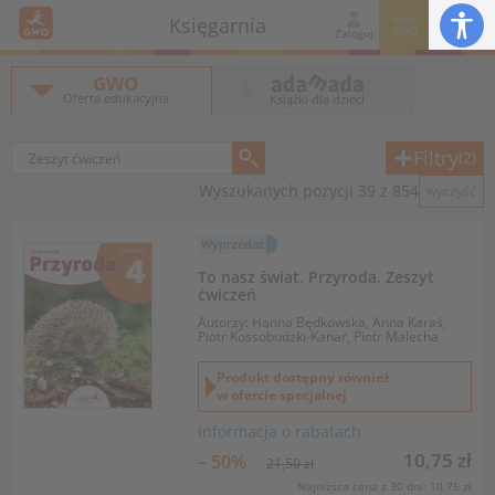
Moje
Księgarnia
GWO
Zaloguj
GWO
Oferta edukacyjna
Książki dla dzieci
Filtry
(2)
Wyszukanych pozycji 39 z 854
wyczyść
Wyprzedaż
To nasz świat. Przyroda. Zeszyt
ćwiczeń
Autorzy: Hanna Będkowska, Anna Karaś,
Piotr Kossobudzki-Kanar, Piotr Malecha
Produkt dostępny również
w ofercie specjalnej
Informacja o rabatach
10,75 zł
– 50%
21,50 zł
Najniższa cena z 30 dni: 10,75 zł