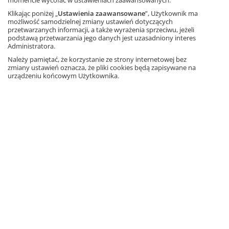
momencie wycofać w ustawieniach zaawansowanych.
Historia 4. Podróże w czasie.
Zeszyt ćwiczeń. Od roku
Klikając poniżej „
Ustawienia zaawansowane
”, Użytkownik ma
szkolnego 2026/2027
możliwość samodzielnej zmiany ustawień dotyczących
przetwarzanych informacji, a także wyrażenia sprzeciwu, jeżeli
Autor: Tomasz Małkowski
podstawą przetwarzania jego danych jest uzasadniony interes
Administratora.
Należy pamiętać, że korzystanie ze strony internetowej bez
Informacja o rabatach
zmiany ustawień oznacza, że pliki cookies będą zapisywane na
urządzeniu końcowym Użytkownika.
20,61 zł
– 10%
22,90 zł
Najniższa cena z 30 dni: 20,61 zł
Dodaj do koszyka
Nowość
Między nami. Język polski.
Klasa 4. Zeszyt ćwiczeń. Od
roku szkolnego 2026/2027
Autorki: Agnieszka Łuczak, Anna Murdzek
Informacja o rabatach
22,68 zł
– 10%
25,20 zł