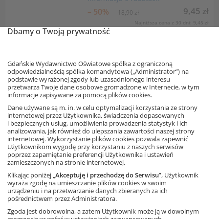
9,45 zł
– 50%
18,90 zł
Najniższa cena z 30 dni: 9,45 zł
Dbamy o Twoją prywatność
Dodaj do koszyka
Gdańskie Wydawnictwo Oświatowe spółka z ograniczoną
Nowość
odpowiedzialnością spółka komandytowa („Administrator”) na
podstawie wyrażonej zgody lub uzasadnionego interesu
Matematyka z plusem 4. Zeszyt
przetwarza Twoje dane osobowe gromadzone w Internecie, w tym
ćwiczeń podstawowych. Od
informacje zapisywane za pomocą plików cookies.
roku szkolnego 2026/2027
Dane używane są m. in. w celu optymalizacji korzystania ze strony
Autorzy: Piotr Zarzycki, Mariola Tokarska,
Agnieszka Orzeszek
internetowej przez Użytkownika, świadczenia dopasowanych
i bezpiecznych usług, umożliwienia prowadzenia statystyk i ich
analizowania, jak również do ulepszania zawartości naszej strony
Informacja o rabatach
internetowej. Wykorzystanie plików cookies pozwala zapewnić
Użytkownikom wygodę przy korzystaniu z naszych serwisów
19,89 zł
– 10%
22,10 zł
poprzez zapamiętanie preferencji Użytkownika i ustawień
zamieszczonych na stronie internetowej.
Najniższa cena z 30 dni: 19,89 zł
Klikając poniżej „
Akceptuję i przechodzę do Serwisu
”, Użytkownik
Dodaj do koszyka
wyraża zgodę na umieszczanie plików cookies w swoim
urządzeniu i na przetwarzanie danych zbieranych za ich
pośrednictwem przez Administratora.
Nowość
Zgoda jest dobrowolna, a zatem Użytkownik może ją w dowolnym