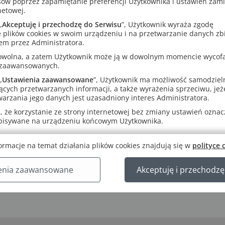
sów poprzez zapamiętanie preferencji Użytkownika i ustawień zam
netowej.
„
Akceptuję i przechodzę do Serwisu
”, Użytkownik wyraża zgodę
 plików cookies w swoim urządzeniu i na przetwarzanie danych zb
em przez Administratora.
rowolna, a zatem Użytkownik może ją w dowolnym momencie wycof
 zaawansowanych.
„
Ustawienia zaawansowane
”, Użytkownik ma możliwość samodziel
ących przetwarzanych informacji, a także wyrażenia sprzeciwu, jeże
arzania jego danych jest uzasadniony interes Administratora.
 że korzystanie ze strony internetowej bez zmiany ustawień oznacza
apisywane na urządzeniu końcowym Użytkownika.
ormacje na temat działania plików cookies znajdują się w
polityce 
enia zaawansowane
Akceptuję i przechodzę