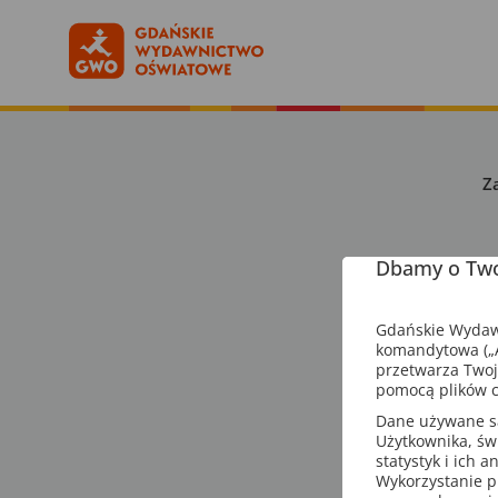
Z
Dbamy o Two
Gdańskie Wydawn
komandytowa („A
przetwarza Twoj
pomocą plików c
Dane używane są 
Użytkownika, św
statystyk i ich 
Wykorzystanie p