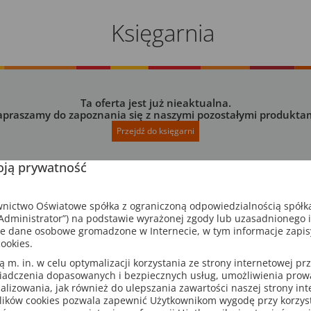
Księgarnia
Ta oferta jest już nieaktualna.
apraszamy do zapoznania się z naszymi pozostałymi produktam
Przejdź do księgarni
ją prywatność
ictwo Oświatowe spółka z ograniczoną odpowiedzialnością spółk
dministrator”) na podstawie wyrażonej zgody lub uzasadnionego 
e dane osobowe gromadzone w Internecie, w tym informacje zapi
ookies.
m. in. w celu optymalizacji korzystania ze strony internetowej pr
iadczenia dopasowanych i bezpiecznych usług, umożliwienia pro
analizowania, jak również do ulepszania zawartości naszej strony in
lików cookies pozwala zapewnić Użytkownikom wygodę przy korzys