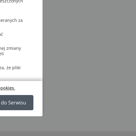
ieszczonych
ieranych za
ać
nej zmiany
li
, że pliki
cookies
.
 do Serwisu