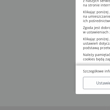
z naszych serwi
na stronie inter
Klikając poniżej 
na umieszczanie
ich pośrednictw
Zgoda jest dob
w ustawieniach
Klikając poniżej 
ustawień dotycz
podstawą przetw
Należy pamiętać,
cookies będą z
Szczegółowe inf
Ustawi