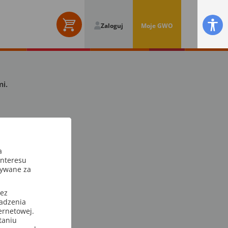
Zaloguj
Moje GWO
i.
a
interesu
sywane za
zez
wadzenia
ternetowej.
taniu