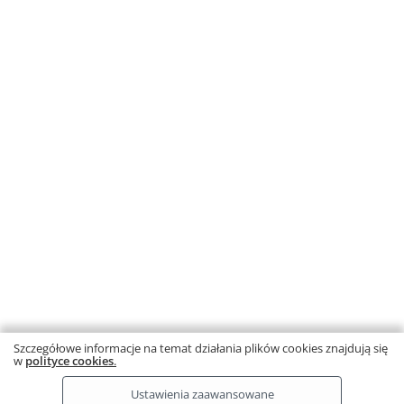
Wyprzedaż
Matematyka z plusem 4.
Arytmetyka. Wersja B
Autorzy: M. Dobrowolska, S. Wojtan, P.
Zarzycki
Informacja o rabatach
3,40 zł
– 47%
6,42 zł
Najniższa cena z 30 dni: 3,40 zł
Dodaj do koszyka
10
20
50
...
Strona
1
2
3
43
Szczegółowe informacje na temat działania plików cookies znajdują się
w
polityce cookies
.
Ta strona używa plików cookies.
Dowiedz się więcej.
RODO
Copyright © by Gdańskie Wydawnictwo Oświatowe 2026
Ustawienia zaawansowane