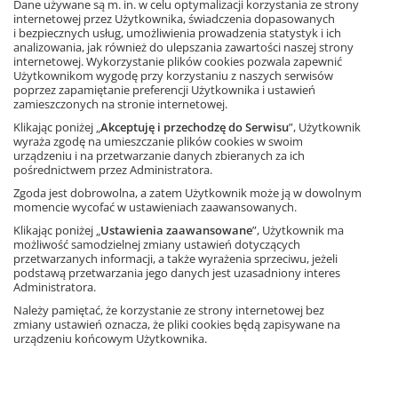
Dane używane są m. in. w celu optymalizacji korzystania ze strony
Zobacz
internetowej przez Użytkownika, świadczenia dopasowanych
i bezpiecznych usług, umożliwienia prowadzenia statystyk i ich
analizowania, jak również do ulepszania zawartości naszej strony
internetowej. Wykorzystanie plików cookies pozwala zapewnić
Nowość
Użytkownikom wygodę przy korzystaniu z naszych serwisów
poprzez zapamiętanie preferencji Użytkownika i ustawień
Matematyka z plusem 4.
zamieszczonych na stronie internetowej.
Podręcznik. Od roku szkolnego
2026/2027
Klikając poniżej „
Akceptuję i przechodzę do Serwisu
”, Użytkownik
wyraża zgodę na umieszczanie plików cookies w swoim
Autorzy: Małgorzata Dobrowolska, Marcin
urządzeniu i na przetwarzanie danych zbieranych za ich
Karpiński, Piotr Zarzycki, Marta Jucewicz
pośrednictwem przez Administratora.
Zgoda jest dobrowolna, a zatem Użytkownik może ją w dowolnym
Informacja o rabatach
momencie wycofać w ustawieniach zaawansowanych.
44,82 zł
– 10%
49,80 zł
Klikając poniżej „
Ustawienia zaawansowane
”, Użytkownik ma
możliwość samodzielnej zmiany ustawień dotyczących
Najniższa cena z 30 dni: 44,82 zł
przetwarzanych informacji, a także wyrażenia sprzeciwu, jeżeli
Dodaj do koszyka
podstawą przetwarzania jego danych jest uzasadniony interes
Administratora.
Należy pamiętać, że korzystanie ze strony internetowej bez
Matematyka z plusem 4.
zmiany ustawień oznacza, że pliki cookies będą zapisywane na
Multipodręcznik uczniowski.
urządzeniu końcowym Użytkownika.
Wersja premium
Autorzy: M. Dobrowolska, M. Jucewicz, M.
Karpiński, P. Zarzycki