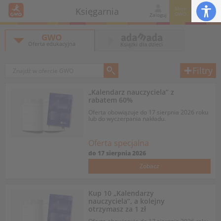
Moje
Księgarnia
GWO
Zaloguj
GWO
Oferta edukacyjna
Książki dla dzieci
Filtry
„Kalendarz nauczyciela” z
rabatem 60%
Oferta obowiązuje do 17 sierpnia 2026 roku
lub do wyczerpania nakładu.
Oferta specjalna
do
17 sierpnia 2026
Zobacz
Kup 10 „Kalendarzy
nauczyciela”, a kolejny
otrzymasz za 1 zł