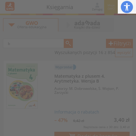
Moje
Księgarnia
GWO
Zaloguj
GWO
Oferta edukacyjna
Książki dla dzieci
Filtry
(2)
Wyszukanych pozycji 16 z 854
wyczyść
Wyprzedaż
Matematyka z plusem 4.
Arytmetyka. Wersja B
Autorzy: M. Dobrowolska, S. Wojtan, P.
Zarzycki
Informacja o rabatach
3,40 zł
– 47%
6,42 zł
Najniższa cena z 30 dni: 3,40 zł