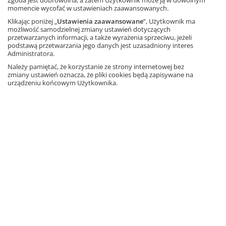
momencie wycofać w ustawieniach zaawansowanych.
Wyprzedaż
Klikając poniżej „
Ustawienia zaawansowane
”, Użytkownik ma
Matematyka z plusem 4.
możliwość samodzielnej zmiany ustawień dotyczących
Arytmetyka. Wersja B. Wydanie
przetwarzanych informacji, a także wyrażenia sprzeciwu, jeżeli
2017
podstawą przetwarzania jego danych jest uzasadniony interes
Administratora.
Autorzy: M. Dobrowolska, S. Wojtan, P.
Zarzycki
Należy pamiętać, że korzystanie ze strony internetowej bez
zmiany ustawień oznacza, że pliki cookies będą zapisywane na
urządzeniu końcowym Użytkownika.
Informacja o rabatach
3,40 zł
– 47%
6,42 zł
Najniższa cena z 30 dni: 3,40 zł
Ta strona używa plików cookies.
Dodaj do koszyka
Akceptuję
Dowiedz się więcej
Nowość
Matematyka z plusem 4.
Arytmetyka. Wersja B. Od roku
szkolnego 2026/2027
Autorzy: Małgorzata Dobrowolska,
Stanisław Wojtan, Piotr Zarzycki