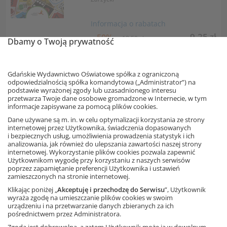
Informacja o rabatach
9,25 zł
– 50%
18,50 zł
Dbamy o Twoją prywatność
Najniższa cena z 30 dni: 9,25 zł
Dodaj do koszyka
Gdańskie Wydawnictwo Oświatowe spółka z ograniczoną
odpowiedzialnością spółka komandytowa („Administrator”) na
podstawie wyrażonej zgody lub uzasadnionego interesu
Wyprzedaż
przetwarza Twoje dane osobowe gromadzone w Internecie, w tym
informacje zapisywane za pomocą plików cookies.
Język polski 4. Między nami.
Ćwiczenia (Wersja B)
Dane używane są m. in. w celu optymalizacji korzystania ze strony
internetowej przez Użytkownika, świadczenia dopasowanych
Autorzy: A. Łuczak, A. Murdzek, K.
i bezpiecznych usług, umożliwienia prowadzenia statystyk i ich
Krzemieniewska-Kleban
analizowania, jak również do ulepszania zawartości naszej strony
internetowej. Wykorzystanie plików cookies pozwala zapewnić
Użytkownikom wygodę przy korzystaniu z naszych serwisów
poprzez zapamiętanie preferencji Użytkownika i ustawień
Informacja o rabatach
zamieszczonych na stronie internetowej.
3,40 zł
– 47%
6,42 zł
Klikając poniżej „
Akceptuję i przechodzę do Serwisu
”, Użytkownik
Najniższa cena z 30 dni: 3,40 zł
wyraża zgodę na umieszczanie plików cookies w swoim
urządzeniu i na przetwarzanie danych zbieranych za ich
Dodaj do koszyka
pośrednictwem przez Administratora.
Zgoda jest dobrowolna, a zatem Użytkownik może ją w dowolnym