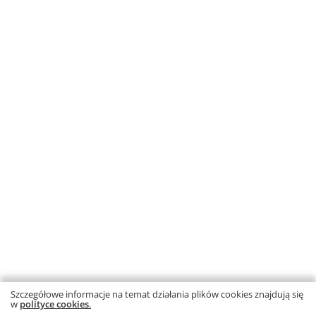
Powiadom mnie o dostępności
Ortografia dla szkoły
podstawowej i gimnazjum.
Pisownia wyrazów z ch i h
Autorka: B. Trębacz-Kopicka
E-book
Plik PDF do pobrania
Informacja o rabatach
15,84 zł
– 10%
17,60 zł
Najniższa cena z 30 dni: 15,84 zł
Dodaj do koszyka
10
20
50
Strona
1
2
Szczegółowe informacje na temat działania plików cookies znajdują się
w
polityce cookies
.
Ta strona używa plików cookies.
Dowiedz się więcej.
RODO