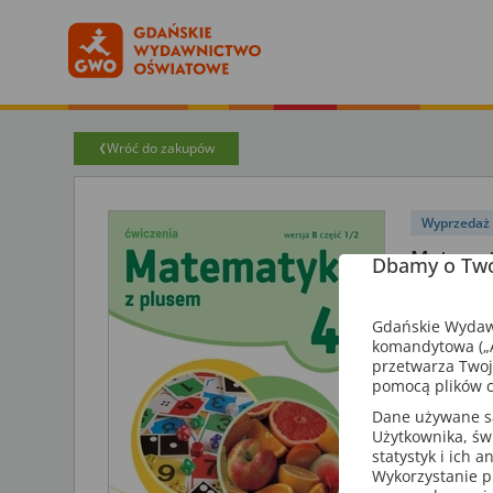
Wróć do zakupów
Wyprzedaż
Matematy
Dbamy o Two
Autorzy: M. D
Gdańskie Wydawn
Książka
komandytowa („A
Matematyka,
przetwarza Twoj
pomocą plików c
Dane używane są 
Wydanie 2
Użytkownika, św
statystyk i ich 
Zeszyty ćw
Wykorzystanie p
możliwie n