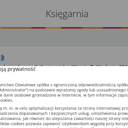
Księgarnia
ka z plusem 4. Arytmetyka. Wersja B. Wydanie 201
ją prywatność
obrowolska, S. Wojtan, P. Zarzycki
ictwo Oświatowe spółka z ograniczoną odpowiedzialnością spółk
88 stron
dministrator”) na podstawie wyrażonej zgody lub uzasadnionego 
szkoła podstawowa
ISBN: 9788374205580
e dane osobowe gromadzone w Internecie, w tym informacje zapi
ookies.
m. in. w celu optymalizacji korzystania ze strony internetowej pr
017
iadczenia dopasowanych i bezpiecznych usług, umożliwienia pro
analizowania, jak również do ulepszania zawartości naszej strony in
iczeń
Arytmetyka
i
Geometria
przeznaczone są dla nauczycieli, który
lików cookies pozwala zapewnić Użytkownikom wygodę przy korzys
ajwyższym poziomie nauczania przedmiotu, ale nie mogą pozwolić 