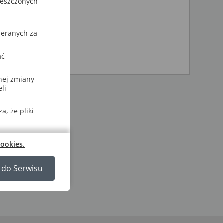
ieszczonych
ieranych za
ać
nej zmiany
li
, że pliki
cookies
.
 do Serwisu