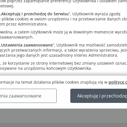
sów poprzez zapamiętanie preferencji Użytkownika i ustawień zam
cy z trzyzeszytową wersją ćwiczeń (wersją A).
netowej.
„
Akceptuję i przechodzę do Serwisu
”, Użytkownik wyraża zgodę
 plików cookies w swoim urządzeniu i na przetwarzanie danych zb
em przez Administratora.
rowolna, a zatem Użytkownik może ją w dowolnym momencie wycof
 zaawansowanych.
„
Ustawienia zaawansowane
”, Użytkownik ma możliwość samodziel
ących przetwarzanych informacji, a także wyrażenia sprzeciwu, jeże
arzania jego danych jest uzasadniony interes Administratora.
 że korzystanie ze strony internetowej bez zmiany ustawień oznacza
apisywane na urządzeniu końcowym Użytkownika.
ormacje na temat działania plików cookies znajdują się w
polityce 
enia zaawansowane
Akceptuję i przechodzę