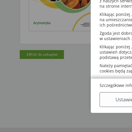
z naszych serwi
komfort pra
na stronie inter
Klikając poniżej 
na umieszczanie
ich pośrednictw
Zgoda jest dob
w ustawieniach
Klikając poniżej 
ustawień dotycz
Wróć do zakupów
podstawą przetw
Należy pamiętać,
cookies będą z
Szczegółowe inf
Ustawi