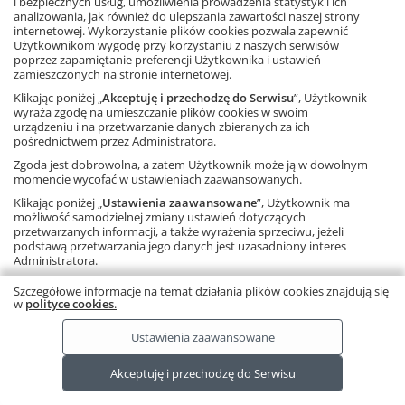
i bezpiecznych usług, umożliwienia prowadzenia statystyk i ich
Oferta obowiązuje do 17 sierpnia 2026 roku lub do
analizowania, jak również do ulepszania zawartości naszej strony
wyczerpania nakładu.
internetowej. Wykorzystanie plików cookies pozwala zapewnić
Dowiedz się więcej
Użytkownikom wygodę przy korzystaniu z naszych serwisów
poprzez zapamiętanie preferencji Użytkownika i ustawień
zamieszczonych na stronie internetowej.
Kalendarz nauczyciela
Klikając poniżej „
Akceptuję i przechodzę do Serwisu
”, Użytkownik
2026/2027
wyraża zgodę na umieszczanie plików cookies w swoim
urządzeniu i na przetwarzanie danych zbieranych za ich
12,80 zł
32,00 zł
pośrednictwem przez Administratora.
– 60%
Zgoda jest dobrowolna, a zatem Użytkownik może ją w dowolnym
momencie wycofać w ustawieniach zaawansowanych.
egz.
Klikając poniżej „
Ustawienia zaawansowane
”, Użytkownik ma
możliwość samodzielnej zmiany ustawień dotyczących
przetwarzanych informacji, a także wyrażenia sprzeciwu, jeżeli
podstawą przetwarzania jego danych jest uzasadniony interes
Wróć do zakupów
Administratora.
Należy pamiętać, że korzystanie ze strony internetowej bez
Szczegółowe informacje na temat działania plików cookies znajdują się
zmiany ustawień oznacza, że pliki cookies będą zapisywane na
w
polityce cookies
.
Ta strona używa plików cookies.
Dowiedz się więcej.
RODO
urządzeniu końcowym Użytkownika.
Copyright © by Gdańskie Wydawnictwo Oświatowe 2026
Ustawienia zaawansowane
Akceptuję i przechodzę do Serwisu