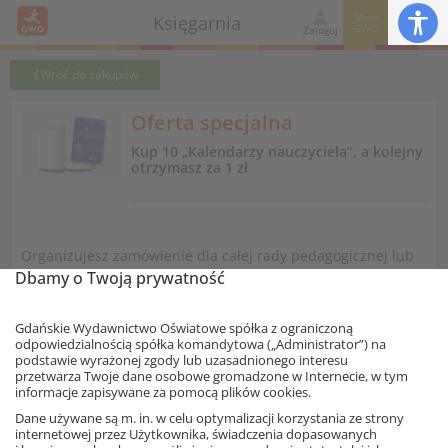
Moje
Księgarnia
GWO
Zaloguj
Wróć do zakupów
Oferta specjalna
Kup 10 „Kalendarzy nauczyciela”, a kolejny
otrzymasz za 1 zł
Organizujesz zamówienie dla całej rady pedagogicznej lub
swojego zespołu przedmiotowego? To najlepszy moment.
Dbamy o Twoją prywatność
Przy zakupie
10 egzemplarzy
Kalendarza nauczyciela
, kolejną sztukę
Gdańskie Wydawnictwo Oświatowe spółka z ograniczoną
dodamy do Twojego koszyka za jedyne 1 zł.
odpowiedzialnością spółka komandytowa („Administrator”) na
podstawie wyrażonej zgody lub uzasadnionego interesu
Zyskaj więcej miejsca na notatki i oceny, nie martwiąc się o
przetwarza Twoje dane osobowe gromadzone w Internecie, w tym
terminy klasówek czy ważne szkolne wydarzenia. Kalendarz
informacje zapisywane za pomocą plików cookies.
GWO to sprawdzony asystent każdego nauczyciela, który
Ta strona używa plików cookies.
Dane używane są m. in. w celu optymalizacji korzystania ze strony
teraz jest dostępny w wyjątkowym pakiecie korzyści.
internetowej przez Użytkownika, świadczenia dopasowanych
Akceptuję