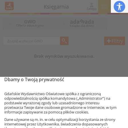
Moje
Księgarnia
GWO
Zaloguj
GWO
Oferta edukacyjna
Książki dla dzieci
Filtry
Brak wyników wyszukiwania.
Dbamy o Twoją prywatność
Gdańskie Wydawnictwo Oświatowe spółka z ograniczoną
odpowiedzialnością spółka komandytowa („Administrator”) na
podstawie wyrażonej zgody lub uzasadnionego interesu
przetwarza Twoje dane osobowe gromadzone w Internecie, w tym
informacje zapisywane za pomocą plików cookies.
Ta strona używa plików cookies.
Dane używane są m. in. w celu optymalizacji korzystania ze strony
internetowej przez Użytkownika, świadczenia dopasowanych
Akceptuję