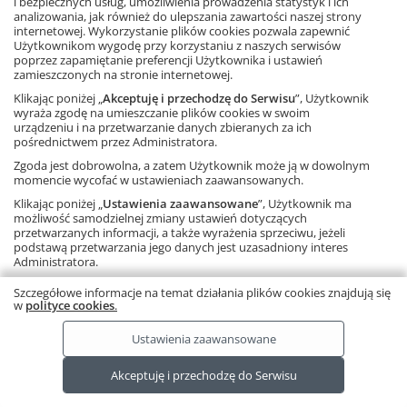
i bezpiecznych usług, umożliwienia prowadzenia statystyk i ich
analizowania, jak również do ulepszania zawartości naszej strony
internetowej. Wykorzystanie plików cookies pozwala zapewnić
Dowiedz się więcej
Użytkownikom wygodę przy korzystaniu z naszych serwisów
poprzez zapamiętanie preferencji Użytkownika i ustawień
zamieszczonych na stronie internetowej.
Klikając poniżej „
Akceptuję i przechodzę do Serwisu
”, Użytkownik
wyraża zgodę na umieszczanie plików cookies w swoim
urządzeniu i na przetwarzanie danych zbieranych za ich
pośrednictwem przez Administratora.
Zgoda jest dobrowolna, a zatem Użytkownik może ją w dowolnym
momencie wycofać w ustawieniach zaawansowanych.
Klikając poniżej „
Ustawienia zaawansowane
”, Użytkownik ma
Ta strona używa plików cookies.
Dowiedz się więcej.
RODO
możliwość samodzielnej zmiany ustawień dotyczących
Copyright © by Gdańskie Wydawnictwo Oświatowe 2026
przetwarzanych informacji, a także wyrażenia sprzeciwu, jeżeli
podstawą przetwarzania jego danych jest uzasadniony interes
Administratora.
Należy pamiętać, że korzystanie ze strony internetowej bez
Szczegółowe informacje na temat działania plików cookies znajdują się
zmiany ustawień oznacza, że pliki cookies będą zapisywane na
w
polityce cookies
.
urządzeniu końcowym Użytkownika.
Ustawienia zaawansowane
Akceptuję i przechodzę do Serwisu