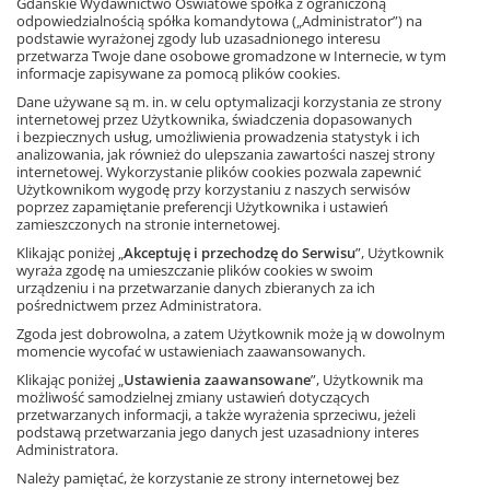
Gdańskie Wydawnictwo Oświatowe spółka z ograniczoną
Połączenie kryminału z ćwiczeniami ortograficznymi? To nie
odpowiedzialnością spółka komandytowa („Administrator”) na
chochlik drukarski, tylko komisarz Grzegorz Przypadek na
podstawie wyrażonej zgody lub uzasadnionego interesu
tropie przestępcy! Jest nim nieuchwytny plakacista, który
przetwarza Twoje dane osobowe gromadzone w Internecie, w tym
szkaluje dobre imię szanowanych obywateli Cesarzowic.
informacje zapisywane za pomocą plików cookies.
Grzegorz Przypadek wzywa posiłki – sławnego profesora
Dane używane są m. in. w celu optymalizacji korzystania ze strony
psychologii i profilera Hieronima Żabczyńskiego. Czy razem
internetowej przez Użytkownika, świadczenia dopasowanych
uda im się ocalić honor mieszkańców?
i bezpiecznych usług, umożliwienia prowadzenia statystyk i ich
analizowania, jak również do ulepszania zawartości naszej strony
O tym przekonają się uczniowie klas 5–8, którzy sięgną po
Ta strona używa plików cookies.
internetowej. Wykorzystanie plików cookies pozwala zapewnić
książkę. Przy okazji zobaczą, że nauka ortografii może być
Użytkownikom wygodę przy korzystaniu z naszych serwisów
poprzez zapamiętanie preferencji Użytkownika i ustawień
wciągającą zabawą. Każdy rozdział jest poświęcony innemu
Akceptuję
zamieszczonych na stronie internetowej.
zagadnieniu ortograficznemu (np. pisowni wyrazów z „h” i
„ch” czy „u” i „ó”) lub gramatycznemu (np. odmianie przez
Klikając poniżej „
Akceptuję i przechodzę do Serwisu
”, Użytkownik
Dowiedz się więcej
przypadki) i zakończony trzema zagadkami. Dodatkowo
wyraża zgodę na umieszczanie plików cookies w swoim
urządzeniu i na przetwarzanie danych zbieranych za ich
trzeba wypełnić luki pozostawione w co trudniejszych
pośrednictwem przez Administratora.
wyrazach. A rozwiązania wszystkich zadań i ćwiczeń
znajdują się na końcu książki.
Zgoda jest dobrowolna, a zatem Użytkownik może ją w dowolnym
momencie wycofać w ustawieniach zaawansowanych.
Klikając poniżej „
Ustawienia zaawansowane
”, Użytkownik ma
możliwość samodzielnej zmiany ustawień dotyczących
Zobacz fragment książki
przetwarzanych informacji, a także wyrażenia sprzeciwu, jeżeli
podstawą przetwarzania jego danych jest uzasadniony interes
Administratora.
Należy pamiętać, że korzystanie ze strony internetowej bez