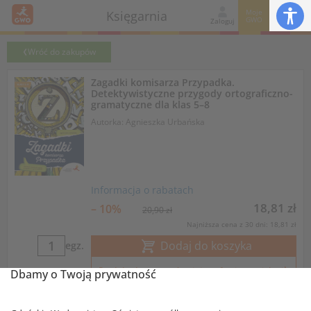
Moje
Księgarnia
GWO
Zaloguj
Wróć do zakupów
Zagadki komisarza Przypadka.
Detektywistyczne przygody ortograficzno-
gramatyczne dla klas 5–8
Autorka: Agnieszka Urbańska
Informacja o rabatach
18,81 zł
– 10%
20,90 zł
Najniższa cena z 30 dni: 18,81 zł
Dodaj do koszyka
egz.
Produkt dostępny również w ofercie specjalnej
Dbamy o Twoją prywatność