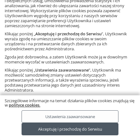
i bezpiecznych usług, umożliwienia prowadzenia statystyk i ich
analizowania, jak również do ulepszania zawartości naszej strony
internetowej. Wykorzystanie plików cookies pozwala zapewnić
Dowiedz się więcej
Użytkownikom wygodę przy korzystaniu z naszych serwisów
poprzez zapamiętanie preferencji Użytkownika i ustawień
zamieszczonych na stronie internetowej.
Klikając poniżej „
Akceptuję i przechodzę do Serwisu
”, Użytkownik
wyraża zgodę na umieszczanie plików cookies w swoim
urządzeniu i na przetwarzanie danych zbieranych za ich
pośrednictwem przez Administratora.
Zgoda jest dobrowolna, a zatem Użytkownik może ją w dowolnym
momencie wycofać w ustawieniach zaawansowanych.
Klikając poniżej „
Ustawienia zaawansowane
”, Użytkownik ma
Ta strona używa plików cookies.
Dowiedz się więcej.
RODO
możliwość samodzielnej zmiany ustawień dotyczących
Copyright © by Gdańskie Wydawnictwo Oświatowe 2026
przetwarzanych informacji, a także wyrażenia sprzeciwu, jeżeli
podstawą przetwarzania jego danych jest uzasadniony interes
Administratora.
Należy pamiętać, że korzystanie ze strony internetowej bez
Szczegółowe informacje na temat działania plików cookies znajdują się
zmiany ustawień oznacza, że pliki cookies będą zapisywane na
w
polityce cookies
.
urządzeniu końcowym Użytkownika.
Ustawienia zaawansowane
Akceptuję i przechodzę do Serwisu