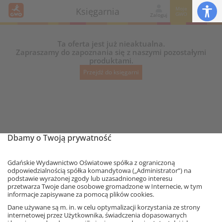
Moje
Księgarnia
GWO
Zaloguj
Ta oferta jest już nieaktualna.
Zapraszamy do zapoznania się z naszymi pozostałymi
produktami.
Przejdź do księgarni
Dbamy o Twoją prywatność
Gdańskie Wydawnictwo Oświatowe spółka z ograniczoną
odpowiedzialnością spółka komandytowa („Administrator”) na
podstawie wyrażonej zgody lub uzasadnionego interesu
przetwarza Twoje dane osobowe gromadzone w Internecie, w tym
informacje zapisywane za pomocą plików cookies.
Ta strona używa plików cookies.
Dane używane są m. in. w celu optymalizacji korzystania ze strony
internetowej przez Użytkownika, świadczenia dopasowanych
Akceptuję