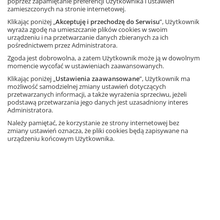
poprzez zapamiętanie preferencji Użytkownika i ustawień
Ocenianie wewnątrzszkolne ucznia ze specjalnymi
zamieszczonych na stronie internetowej.
potrzebami edukacyjnymi
Klikając poniżej „
Akceptuję i przechodzę do Serwisu
”, Użytkownik
wyraża zgodę na umieszczanie plików cookies w swoim
Część 2. Specjalne potrzeby edukacyjne ucznia a
urządzeniu i na przetwarzanie danych zbieranych za ich
indywidualizacja pracy i dostosowanie wymagań
pośrednictwem przez Administratora.
edukacyjnych
Zgoda jest dobrowolna, a zatem Użytkownik może ją w dowolnym
Ta strona używa plików cookies.
momencie wycofać w ustawieniach zaawansowanych.
Indywidualizacja pracy z uczniem – potrzeby i możliwości
ucznia a treści nauczania
Klikając poniżej „
Ustawienia zaawansowane
”, Użytkownik ma
Akceptuję
Jak dostosować wymagania wobec ucznia i oceniać jego
możliwość samodzielnej zmiany ustawień dotyczących
przetwarzanych informacji, a także wyrażenia sprzeciwu, jeżeli
osiągnięcia – praktyczne wskazówki
podstawą przetwarzania jego danych jest uzasadniony interes
Dowiedz się więcej
Strategia pracy w zespole klasowym o zróżnicowanych
Administratora.
możliwościach – przykładowe rozwiązania
Należy pamiętać, że korzystanie ze strony internetowej bez
Część 3. Edukacja włączająca jako jeden z modeli
zmiany ustawień oznacza, że pliki cookies będą zapisywane na
urządzeniu końcowym Użytkownika.
kształcenia uczniów z niepełnosprawnością
Edukacja włączająca – szanse, wyzwania, trudności
O zadaniach i roli dyrektora, nauczycieli i specjalistów w
realizacji edukacji włączającej
Realizacja programów w edukacji włączającej
Czas trwania kursu: 3 godziny dydaktyczne.
Uczestnicy kursu otrzymują również materiały.