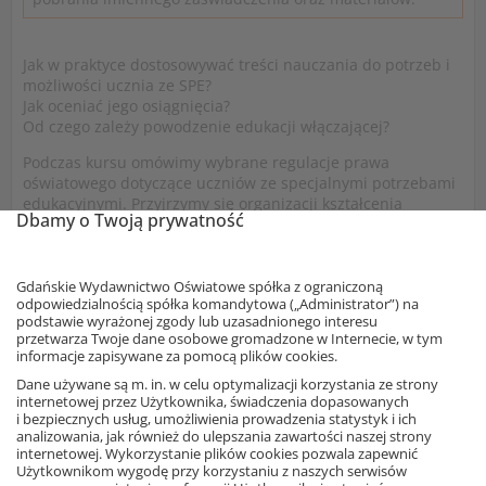
Jak w praktyce dostosowywać treści nauczania do potrzeb i
możliwości ucznia ze SPE?
Jak oceniać jego osiągnięcia?
Od czego zależy powodzenie edukacji włączającej?
Podczas kursu omówimy wybrane regulacje prawa
oświatowego dotyczące uczniów ze specjalnymi potrzebami
edukacyjnymi. Przyjrzymy się organizacji kształcenia
Dbamy o Twoją prywatność
specjalnego oraz pomocy psychologiczno-pedagogicznej.
Przekażemy konkretne wskazówki na dostosowanie
wymagań edukacyjnych. Przybliżymy zagadnienie edukacji
włączającej, uwzględniając możliwe trudności i wyjaśniając,
Gdańskie Wydawnictwo Oświatowe spółka z ograniczoną
odpowiedzialnością spółka komandytowa („Administrator”) na
od czego zależy jej powodzenie.
podstawie wyrażonej zgody lub uzasadnionego interesu
przetwarza Twoje dane osobowe gromadzone w Internecie, w tym
Część 1. Uczeń ze specjalnymi potrzebami edukacyjnymi w
informacje zapisywane za pomocą plików cookies.
świetle przepisów prawa oświatowego
Dane używane są m. in. w celu optymalizacji korzystania ze strony
Czym są specjalne potrzeby edukacyjne i kogo dotyczą?
internetowej przez Użytkownika, świadczenia dopasowanych
Cele, formy i sposoby organizacji pomocy
i bezpiecznych usług, umożliwienia prowadzenia statystyk i ich
analizowania, jak również do ulepszania zawartości naszej strony
psychologiczno-pedagogicznej
internetowej. Wykorzystanie plików cookies pozwala zapewnić
Jak zorganizować kształcenie specjalne dla ucznia z
Użytkownikom wygodę przy korzystaniu z naszych serwisów
niepełnosprawnością?