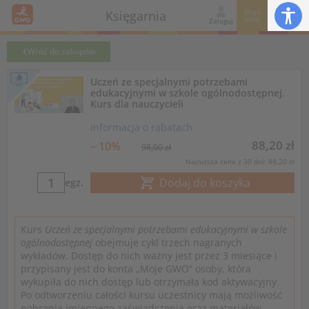
Moje
Księgarnia
GWO
Zaloguj
Wróć do zakupów
Uczeń ze specjalnymi potrzebami
edukacyjnymi w szkole ogólnodostępnej.
Kurs dla nauczycieli
Informacja o rabatach
88,20 zł
– 10%
98,00 zł
Najniższa cena z 30 dni: 88,20 zł
Dodaj do koszyka
egz.
Kurs
Uczeń ze specjalnymi potrzebami edukacyjnymi w szkole
ogólnodostępnej
obejmuje cykl trzech nagranych
wykładów. Dostęp do nich ważny jest przez 3 miesiące i
przypisany jest do konta „Moje GWO” osoby, która
wykupiła do nich dostęp lub otrzymała kod aktywacyjny.
Po odtworzeniu całości kursu uczestnicy mają możliwość
pobrania imiennego zaświadczenia oraz materiałów.