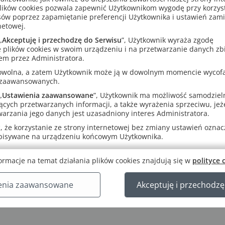
lików cookies pozwala zapewnić Użytkownikom wygodę przy korzys
sowany do podręcznika
sów poprzez zapamiętanie preferencji Użytkownika i ustawień zam
te same działy i tematy co podręcznik.
netowej.
uje do aktywnego przyswajania wiedzy poznawanej na danej lekcji.
„
Akceptuję i przechodzę do Serwisu
”, Użytkownik wyraża zgodę
wuje ucznia na to, jakie zagadnienia ma opanować (sekcja „Dziś si
 plików cookies w swoim urządzeniu i na przetwarzanie danych zb
”).
em przez Administratora.
y i zachęcający
rowolna, a zatem Użytkownik może ją w dowolnym momencie wycof
 zaawansowanych.
je różnorodne zadania kształcące ważne umiejętności (pisanie kró
„
Ustawienia zaawansowane
”, Użytkownik ma możliwość samodziel
, ocenianie prawdziwości zdań, łączenie pasujących elementów, p
ących przetwarzanych informacji, a także wyrażenia sprzeciwu, jeże
i).
arzania jego danych jest uzasadniony interes Administratora.
cyjną szatę graficzną i przejrzysty układ.
 że korzystanie ze strony internetowej bez zmiany ustawień oznacza
e odpytuje
apisywane na urządzeniu końcowym Użytkownika.
tywnemu poznawaniu tematu podczas lekcji (a nie kontroli i ocenia
ada najważniejsze słownictwo potrzebne do rozwiązania zadań.
ormacje na temat działania plików cookies znajdują się w
polityce 
a wiedzę ucznia o świecie.
enia zaawansowane
Akceptuję i przechodzę