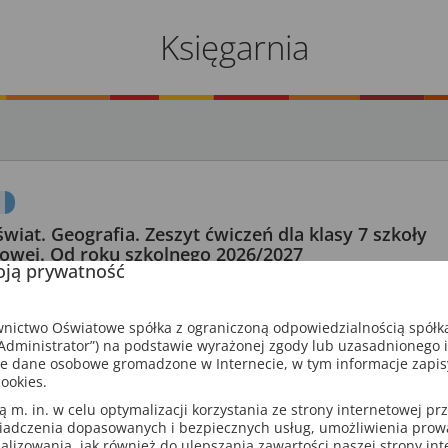
Księgarnia
świat. Geografia. Zeszyt ćwiczeń dla klasy 7 szkoły
owej. Od roku szkolnego 2026/2027
ją prywatność
usz Gański, Julia Podlewska, Joanna Jasińska
104 strony
ictwo Oświatowe spółka z ograniczoną odpowiedzialnością spółk
koła podstawowa
ISBN: 9788381187596
dministrator”) na podstawie wyrażonej zgody lub uzasadnionego 
2026
e dane osobowe gromadzone w Internecie, w tym informacje zapi
ookies.
m. in. w celu optymalizacji korzystania ze strony internetowej pr
iadczenia dopasowanych i bezpiecznych usług, umożliwienia pro
czeń To nasz świat. Geografia dla klasy 7
analizowania, jak również do ulepszania zawartości naszej strony in