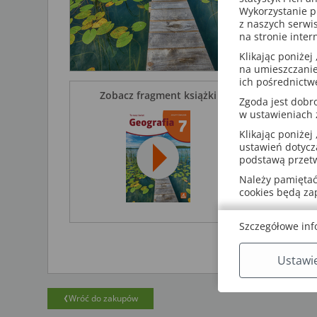
Wykorzystanie p
Jest dopa
z naszych serwi
Zawiera 
na stronie inter
Mobiliz
Klikając poniżej 
Przygoto
na umieszczanie
nauczysz
ich pośrednictw
Zobacz fragment książki
Urozmaicon
Zgoda jest dob
w ustawieniach
Proponu
Klikając poniżej 
tekstów
ustawień dotycz
fotografi
podstawą przetw
Ma atrak
Należy pamiętać,
Uczy, a ni
cookies będą z
Służy ak
Podpowi
Szczegółowe inf
Poszerz
Ustawi
Wróć do zakupów