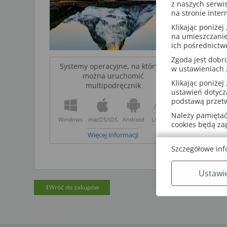
o dodatkow
z naszych serwi
na stronie inter
Z multipod
Klikając poniżej 
przez in
na umieszczanie
ich pośrednictw
bez int
Zgoda jest dob
urządze
Systemy operacyjne, na których
w ustawieniach
można uruchomić
Klikając poniżej 
multipodręcznik
ustawień dotycz
podstawą przetw
Należy pamiętać,
Windows
macOS/iOS
Android
Linux
cookies będą z
Więcej informacji
Szczegółowe inf
Ustawi
Wróć do zakupów