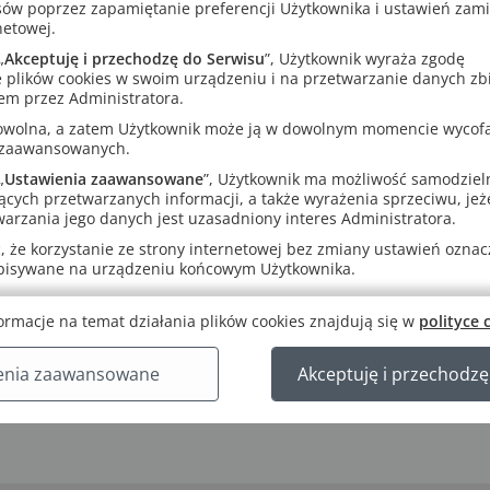
e zadania i materiały.
sów poprzez zapamiętanie preferencji Użytkownika i ustawień zam
netowej.
ręcznika można korzystać przez rok (365 dni) od pierwszego uruch
„
Akceptuję i przechodzę do Serwisu
”, Użytkownik wyraża zgodę
ternet (w przeglądarce internetowej, np. Google Chrome, Firefox, Saf
 plików cookies w swoim urządzeniu i na przetwarzanie danych zb
em przez Administratora.
ernetu (w bezpłatnej aplikacji MULTIteka GWO przeznaczonej tylko
rowolna, a zatem Użytkownik może ją w dowolnym momencie wycof
nia mobilne z systemem Android oraz iOS)
 zaawansowanych.
„
Ustawienia zaawansowane
”, Użytkownik ma możliwość samodziel
ących przetwarzanych informacji, a także wyrażenia sprzeciwu, jeże
arzania jego danych jest uzasadniony interes Administratora.
 że korzystanie ze strony internetowej bez zmiany ustawień oznacza
apisywane na urządzeniu końcowym Użytkownika.
ormacje na temat działania plików cookies znajdują się w
polityce 
enia zaawansowane
Akceptuję i przechodzę