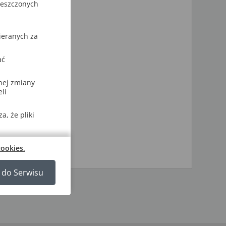
ieszczonych
omienia:
ari itp.),
ieranych za
 na
ać
nej zmiany
li
, że pliki
cookies
.
 do Serwisu