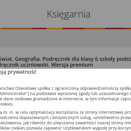
Księgarnia
świat. Geografia. Podręcznik dla klasy 6 szkoły pod
ręcznik uczniowski. Wersja premium
ją prywatność
a Podlewska, Mateusz Gański
ik, dostęp na rok
176 stron
ictwo Oświatowe spółka z ograniczoną odpowiedzialnością spółk
koła podstawowa
ISBN: 9788381187947
dministrator”) na podstawie wyrażonej zgody lub uzasadnionego 
e dane osobowe gromadzone w Internecie, w tym informacje zapi
ookies.
óre wybrały podręczniki GWO w ramach dotacji MEN, otrzymują 
m. in. w celu optymalizacji korzystania ze strony internetowej pr
dostęp do cyfrowych odzwierciedleń.
iadczenia dopasowanych i bezpiecznych usług, umożliwienia pro
cznik to cyfrowy odpowiednik podręcznika drukowanego wzbogac
analizowania, jak również do ulepszania zawartości naszej strony in
lików cookies pozwala zapewnić Użytkownikom wygodę przy korzys