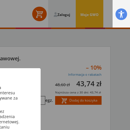
Zaloguj
Moje GWO
stawowej.
– 10%
Informacja o rabatach
43,74 zł
48,60 zł
a
interesu
Najniższa cena z 30 dni: 43,74 zł
sywane za
egz.
Dodaj do koszyka
dla uczniów
zez
wadzenia
ony
ternetowej.
taniu