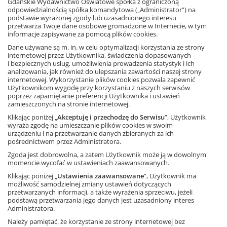
Gdańskie Wydawnictwo Oświatowe spółka z ograniczoną
szkoły podstawowej. Publikacja zawiera premierowe zestawy
odpowiedzialnością spółka komandytowa („Administrator”) na
nowoczesnych zadań pomagających uczniom przygotować
podstawie wyrażonej zgody lub uzasadnionego interesu
się do świadomego odbioru tekstów literackich. Praca z
przetwarza Twoje dane osobowe gromadzone w Internecie, w tym
książką pozwoli:
informacje zapisywane za pomocą plików cookies.
Dane używane są m. in. w celu optymalizacji korzystania ze strony
wyrobić i rozwinąć zdolności rozumienia utworów
internetowej przez Użytkownika, świadczenia dopasowanych
literackich,
i bezpiecznych usług, umożliwienia prowadzenia statystyk i ich
sprawnie rozpoznawać gatunki i style literackie,
analizowania, jak również do ulepszania zawartości naszej strony
Ta strona używa plików cookies.
wyrobić umiejętności analizy i interpretacji tekstów
internetowej. Wykorzystanie plików cookies pozwala zapewnić
Użytkownikom wygodę przy korzystaniu z naszych serwisów
literackich.
poprzez zapamiętanie preferencji Użytkownika i ustawień
Akceptuję
zamieszczonych na stronie internetowej.
W nowym Rozumiem, co czytam dodatkowo znajdują się
zadania związane z wypowiedzią argumentacyjną (teza,
Klikając poniżej „
Akceptuję i przechodzę do Serwisu
”, Użytkownik
Dowiedz się więcej
argumenty, przykłady). Uczniowie zyskają biegłość w
wyraża zgodę na umieszczanie plików cookies w swoim
urządzeniu i na przetwarzanie danych zbieranych za ich
wyrażaniu opinii, a także uzasadnianiu ich – zarówno w
pośrednictwem przez Administratora.
pracach pisemnych, jak i podczas wypowiedzi ustnych.
Zgoda jest dobrowolna, a zatem Użytkownik może ją w dowolnym
Zawarte w publikacji ćwiczenia ułożone są według
momencie wycofać w ustawieniach zaawansowanych.
wzrastającego stopnia trudności, co pozwala precyzyjnie
Klikając poniżej „
Ustawienia zaawansowane
”, Użytkownik ma
dostosować pracę z książką do poziomu umiejętności
możliwość samodzielnej zmiany ustawień dotyczących
ucznia. Co ważne, pomysłowe i twórcze zadania można
przetwarzanych informacji, a także wyrażenia sprzeciwu, jeżeli
rozwiązywać zarówno na lekcji, jak i w domu.
podstawą przetwarzania jego danych jest uzasadniony interes
Administratora.
Książka jest pomocna w zdobywaniu kompetencji
Należy pamiętać, że korzystanie ze strony internetowej bez
przydatnych podczas egzaminu ósmoklasisty, ale także