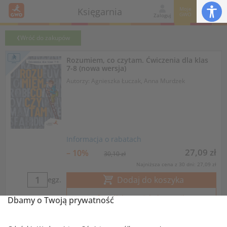
Moje
Księgarnia
GWO
Zaloguj
Wróć do zakupów
Rozumiem, co czytam. Ćwiczenia dla klas
7-8 (nowa wersja)
Autorzy: Agnieszka Łuczak, Anna Murdzek
Informacja o rabatach
27,09 zł
– 10%
30,10 zł
Najniższa cena z 30 dni: 27,09 zł
Dodaj do koszyka
egz.
Przejdź do wersji drukowanej
Dbamy o Twoją prywatność
Nowa wersja popularnej książki dla uczniów starszych klas