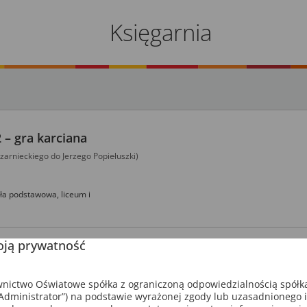
Księgarnia
2 – gra karciana
zarnieckiego do Jerzego Popiełuszki)
ła podstawowa,
liceum i
ją prywatność
e
Postaci
2
uczniowie utrwalą sobie informacje o ludziach ważnych 
storii, ale także o epokach. Gracze rywalizują na wiedzę i skojarzen
ictwo Oświatowe spółka z ograniczoną odpowiedzialnością spółk
dministrator”) na podstawie wyrażonej zgody lub uzasadnionego 
odsłonie naszej gry skupiamy się na kolejnych ważnych osobistościa