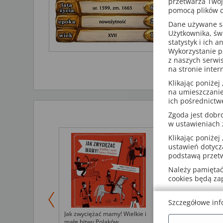
przetwarza Twoj
Marii Skłod
pomocą plików c
Dane używane są 
Zestaw zaw
Użytkownika, św
kategorie z
statystyk i ich 
„wiek”, „pe
Wykorzystanie p
kategoriom
z naszych serwi
karcianej
P
na stronie inter
Klikając poniżej 
na umieszczanie
ich pośrednictw
Zgoda jest dob
w ustawieniach
Klikając poniżej 
ustawień dotycz
podstawą przetw
Należy pamiętać,
cookies będą z
Szczegółowe inf
 polskiego
Jak zwyciężać mamy! Wielkie i
Dobrochna, wstaw
małe bitwy Polaków
Polski w opowia