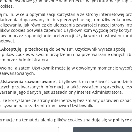
e dane osobowe gromadzone w Internecie, w tym informacje zapi
owskiej-Curie czy Józefie Piłsudskim.
ookies.
m. in. w celu optymalizacji korzystania ze strony internetowej pr
iera karty z wizerunkami postaci. Na awersie każdej z nich zamies
iadczenia dopasowanych i bezpiecznych usług, umożliwienia pro
wiązane z daną osobą, a na rewersie – sześć. Są to: „lata życia”, „e
analizowania, jak również do ulepszania zawartości naszej strony in
łnione funkcje”, „polityka”, „wojna”, „kultura”, „religia” i „nauka”. W
lików cookies pozwala zapewnić Użytkownikom wygodę przy korzys
 przypisana jest odpowiednia liczba punktów.
Postaci 2
jest kontyn
sów poprzez zapamiętanie preferencji Użytkownika i ustawień zam
ostaci
.
netowej.
„
Akceptuję i przechodzę do Serwisu
”, Użytkownik wyraża zgodę
 plików cookies w swoim urządzeniu i na przetwarzanie danych zb
em przez Administratora.
Inni klienci kupili także
rowolna, a zatem Użytkownik może ją w dowolnym momencie wycof
 zaawansowanych.
„
Ustawienia zaawansowane
”, Użytkownik ma możliwość samodziel
ących przetwarzanych informacji, a także wyrażenia sprzeciwu, jeże
arzania jego danych jest uzasadniony interes Administratora.
 że korzystanie ze strony internetowej bez zmiany ustawień oznacza
apisywane na urządzeniu końcowym Użytkownika.
ormacje na temat działania plików cookies znajdują się w
polityce 
Labirynty kultury
Labirynty sztuki
aj! Historia
daniach