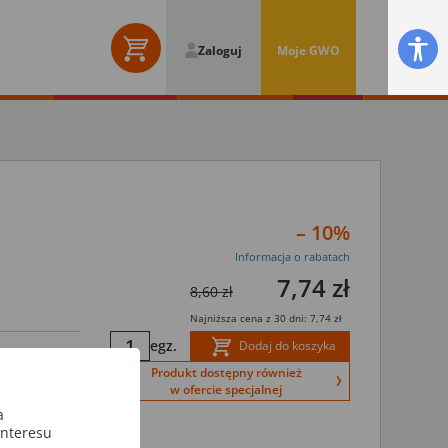
Zaloguj
Moje GWO
– 10%
Informacja o rabatach
7,74 zł
8,60 zł
Najniższa cena z 30 dni: 7,74 zł
egz.
Dodaj do koszyka
Produkt dostępny również
z punktu
w ofercie specjalnej
ia, świetnie
a
interesu
ch, m.in.