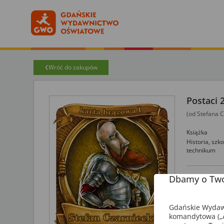
Wróć do zakupów
Postaci 
(od Stefana C
Książka
Historia,
szko
technikum
Dbamy o Two
Dzięki grz
widzenia hi
się bawiąc.
Gdańskie Wydawn
komandytowa („A
W drugiej 