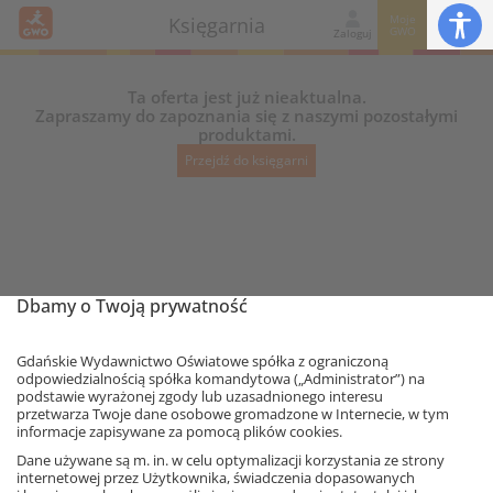
Moje
Księgarnia
GWO
Zaloguj
Ta oferta jest już nieaktualna.
Zapraszamy do zapoznania się z naszymi pozostałymi
produktami.
Przejdź do księgarni
Dbamy o Twoją prywatność
Gdańskie Wydawnictwo Oświatowe spółka z ograniczoną
odpowiedzialnością spółka komandytowa („Administrator”) na
podstawie wyrażonej zgody lub uzasadnionego interesu
przetwarza Twoje dane osobowe gromadzone w Internecie, w tym
informacje zapisywane za pomocą plików cookies.
Ta strona używa plików cookies.
Dane używane są m. in. w celu optymalizacji korzystania ze strony
internetowej przez Użytkownika, świadczenia dopasowanych
Akceptuję