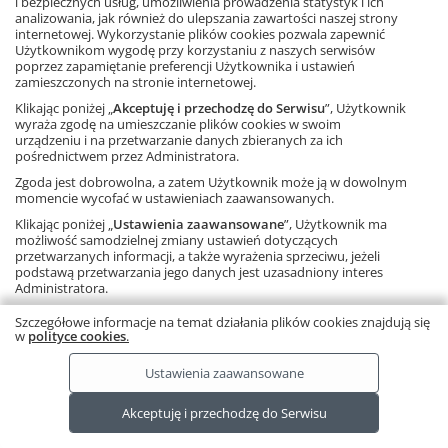
i bezpiecznych usług, umożliwienia prowadzenia statystyk i ich
analizowania, jak również do ulepszania zawartości naszej strony
internetowej. Wykorzystanie plików cookies pozwala zapewnić
Dowiedz się więcej
Użytkownikom wygodę przy korzystaniu z naszych serwisów
poprzez zapamiętanie preferencji Użytkownika i ustawień
zamieszczonych na stronie internetowej.
Klikając poniżej „
Akceptuję i przechodzę do Serwisu
”, Użytkownik
wyraża zgodę na umieszczanie plików cookies w swoim
urządzeniu i na przetwarzanie danych zbieranych za ich
pośrednictwem przez Administratora.
Zgoda jest dobrowolna, a zatem Użytkownik może ją w dowolnym
momencie wycofać w ustawieniach zaawansowanych.
Klikając poniżej „
Ustawienia zaawansowane
”, Użytkownik ma
Ta strona używa plików cookies.
Dowiedz się więcej.
RODO
możliwość samodzielnej zmiany ustawień dotyczących
Copyright © by Gdańskie Wydawnictwo Oświatowe 2026
przetwarzanych informacji, a także wyrażenia sprzeciwu, jeżeli
podstawą przetwarzania jego danych jest uzasadniony interes
Administratora.
Należy pamiętać, że korzystanie ze strony internetowej bez
Szczegółowe informacje na temat działania plików cookies znajdują się
zmiany ustawień oznacza, że pliki cookies będą zapisywane na
w
polityce cookies
.
urządzeniu końcowym Użytkownika.
Ustawienia zaawansowane
Akceptuję i przechodzę do Serwisu