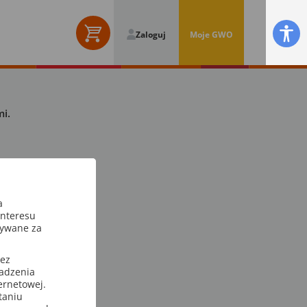
Zaloguj
Moje GWO
i.
a
interesu
sywane za
zez
wadzenia
ternetowej.
taniu