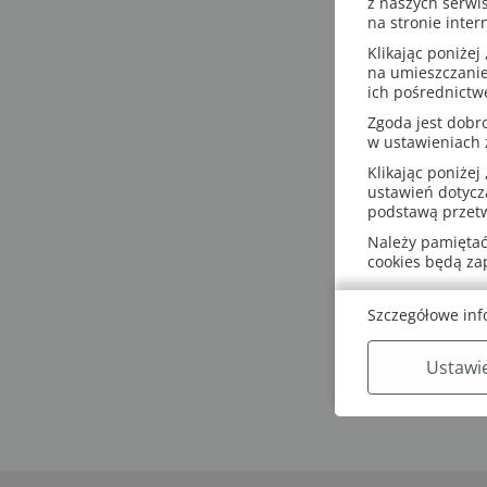
z naszych serwi
na stronie inter
Klikając poniżej 
na umieszczanie
ich pośrednictw
Zgoda jest dob
w ustawieniach
Klikając poniżej 
ustawień dotycz
podstawą przetw
Należy pamiętać,
cookies będą z
Szczegółowe inf
Ustawi