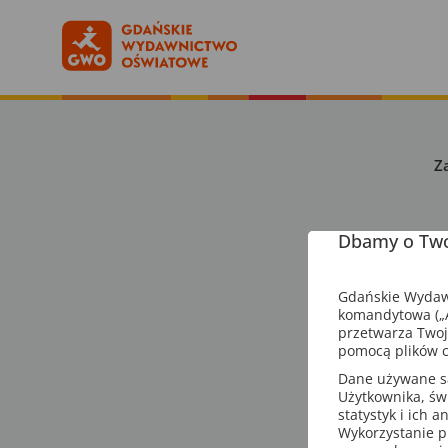
Z
Dbamy o Two
Gdańskie Wydawn
komandytowa („A
przetwarza Twoj
pomocą plików c
Dane używane są 
Użytkownika, św
statystyk i ich 
Wykorzystanie p