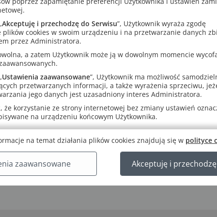
sów poprzez zapamiętanie preferencji Użytkownika i ustawień zam
netowej.
„
Akceptuję i przechodzę do Serwisu
”, Użytkownik wyraża zgodę
 plików cookies w swoim urządzeniu i na przetwarzanie danych zb
em przez Administratora.
rowolna, a zatem Użytkownik może ją w dowolnym momencie wycof
 zaawansowanych.
„
Ustawienia zaawansowane
”, Użytkownik ma możliwość samodziel
ących przetwarzanych informacji, a także wyrażenia sprzeciwu, jeże
arzania jego danych jest uzasadniony interes Administratora.
 że korzystanie ze strony internetowej bez zmiany ustawień oznacza
apisywane na urządzeniu końcowym Użytkownika.
ormacje na temat działania plików cookies znajdują się w
polityce 
enia zaawansowane
Akceptuję i przechodzę