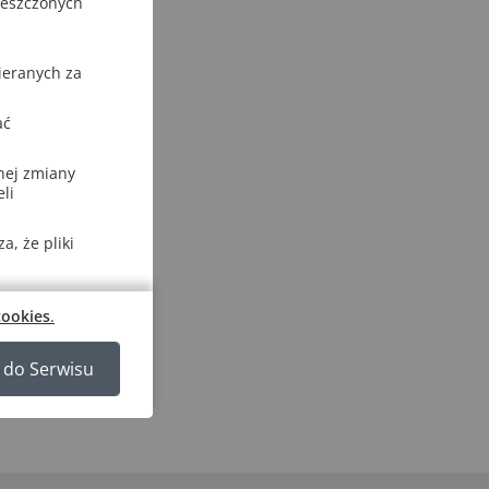
ieszczonych
ieranych za
ać
nej zmiany
li
, że pliki
cookies
.
 do Serwisu