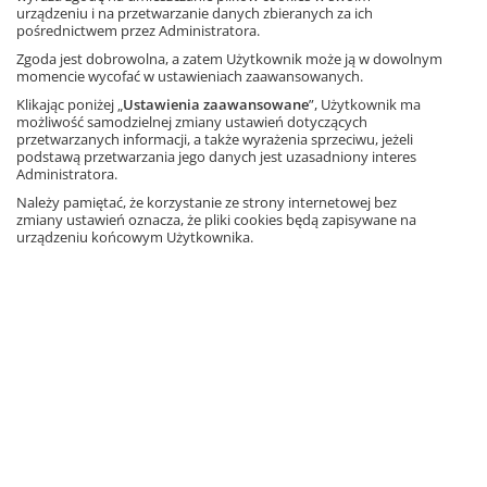
urządzeniu i na przetwarzanie danych zbieranych za ich
Najniższa cena z 30 dni: 26,10 zł
Ta strona używa plików cookies.
pośrednictwem przez Administratora.
Dodaj do koszyka
dostęp
Zgoda jest dobrowolna, a zatem Użytkownik może ją w dowolnym
Akceptuję
momencie wycofać w ustawieniach zaawansowanych.
Klikając poniżej „
Ustawienia zaawansowane
”, Użytkownik ma
Systemy operacyjne, na których
Dowiedz się więcej
możliwość samodzielnej zmiany ustawień dotyczących
można uruchomić program
przetwarzanych informacji, a także wyrażenia sprzeciwu, jeżeli
podstawą przetwarzania jego danych jest uzasadniony interes
Administratora.
Należy pamiętać, że korzystanie ze strony internetowej bez
Windows
macOS
Linux
zmiany ustawień oznacza, że pliki cookies będą zapisywane na
urządzeniu końcowym Użytkownika.
Więcej informacji
Aplikacja pomagająca przygotować się do klasówek dla
uczniów liceum i technikum. Za pomocą krótkich filmów i
komentarzy wyjaśnia, jak rozwiązywać różne typy zadań.
Dodatkowo zawiera 144 interaktywne ćwiczenia utrwalające
zdobyte umiejętności.
Więcej informacji o aplikacji na
matnau.gwo.pl
Program komputerowy, dostęp na rok