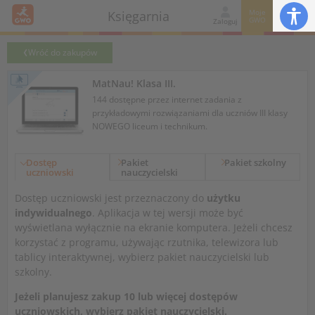
Moje
Księgarnia
GWO
Zaloguj
Wróć do zakupów
MatNau! Klasa III.
144 dostępne przez internet zadania z
przykładowymi rozwiązaniami dla uczniów III klasy
NOWEGO liceum i technikum.
Dostęp
Pakiet
Pakiet szkolny
uczniowski
nauczycielski
Dostęp uczniowski jest przeznaczony do
użytku
indywidualnego
. Aplikacja w tej wersji może być
wyświetlana wyłącznie na ekranie komputera. Jeżeli chcesz
korzystać z programu, używając rzutnika, telewizora lub
tablicy interaktywnej, wybierz pakiet nauczycielski lub
szkolny.
Jeżeli planujesz zakup 10 lub więcej dostępów
uczniowskich, wybierz pakiet nauczycielski.