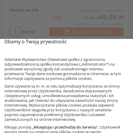
Dostęp na rok
Informacja o rabatach
49,50 zł
– 10%
55,00 zł
Najniższa cena z 30 dni: 49,50 zł
Dodaj do koszyka
dostęp
Dbamy o Twoją prywatność
Dostęp na 6
Informacja o rabatach
miesięcy
42,30 zł
– 10%
47,00 zł
Gdańskie Wydawnictwo Oświatowe spółka z ograniczoną
Najniższa cena z 30 dni: 42,30 zł
odpowiedzialnością spółka komandytowa („Administrator”) na
podstawie wyrażonej zgody lub uzasadnionego interesu
Dodaj do koszyka
dostęp
przetwarza Twoje dane osobowe gromadzone w Internecie, w tym
informacje zapisywane za pomocą plików cookies.
Dostęp na
Dane używane są m. in. w celu optymalizacji korzystania ze strony
Informacja o rabatach
miesiąc
internetowej przez Użytkownika, świadczenia dopasowanych
34,20 zł
– 10%
38,00 zł
i bezpiecznych usług, umożliwienia prowadzenia statystyk i ich
analizowania, jak również do ulepszania zawartości naszej strony
Najniższa cena z 30 dni: 34,20 zł
internetowej. Wykorzystanie plików cookies pozwala zapewnić
Dodaj do koszyka
dostęp
Użytkownikom wygodę przy korzystaniu z naszych serwisów
poprzez zapamiętanie preferencji Użytkownika i ustawień
zamieszczonych na stronie internetowej.
Dostęp na
Informacja o rabatach
Klikając poniżej „
Akceptuję i przechodzę do Serwisu
”, Użytkownik
tydzień
26,10 zł
– 10%
29,00 zł
wyraża zgodę na umieszczanie plików cookies w swoim