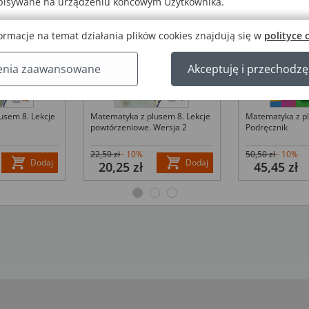
apisywane na urządzeniu końcowym Użytkownika.
ormacje na temat działania plików cookies znajdują się w
polityce 
enia zaawansowane
Akceptuję i przechodzę
usem 8. Lekcje
Matematyka z plusem 8. Lekcje
Matematyka z p
powtórzeniowe. Wersja 2
Podręcznik
22,50 zł
– 10%
50,50 zł
– 10%
Dodaj
Dodaj
20,25 zł
45,45 zł