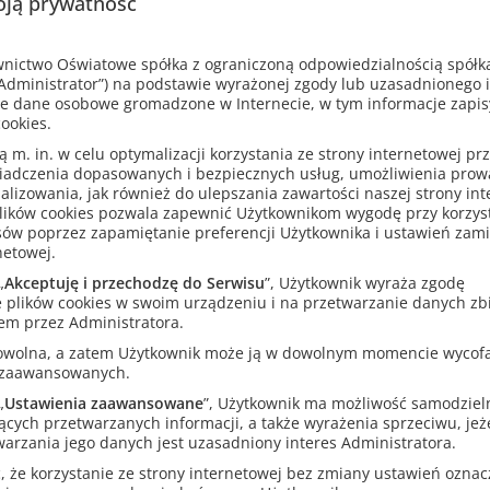
ją prywatność
ictwo Oświatowe spółka z ograniczoną odpowiedzialnością spółk
dministrator”) na podstawie wyrażonej zgody lub uzasadnionego 
e dane osobowe gromadzone w Internecie, w tym informacje zapi
ookies.
m. in. w celu optymalizacji korzystania ze strony internetowej pr
iadczenia dopasowanych i bezpiecznych usług, umożliwienia pro
analizowania, jak również do ulepszania zawartości naszej strony in
lików cookies pozwala zapewnić Użytkownikom wygodę przy korzys
sów poprzez zapamiętanie preferencji Użytkownika i ustawień zam
netowej.
„
Akceptuję i przechodzę do Serwisu
”, Użytkownik wyraża zgodę
 plików cookies w swoim urządzeniu i na przetwarzanie danych zb
em przez Administratora.
rowolna, a zatem Użytkownik może ją w dowolnym momencie wycof
 zaawansowanych.
„
Ustawienia zaawansowane
”, Użytkownik ma możliwość samodziel
ących przetwarzanych informacji, a także wyrażenia sprzeciwu, jeże
arzania jego danych jest uzasadniony interes Administratora.
Inni klienci kupili także
 że korzystanie ze strony internetowej bez zmiany ustawień oznacza