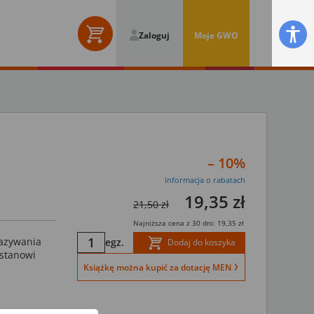
Zaloguj
Moje GWO
– 10%
Informacja o rabatach
19,35 zł
21,50 zł
Najniższa cena z 30 dni: 19,35 zł
kazywania
egz.
Dodaj do koszyka
 stanowi
Książkę można kupić za dotację MEN