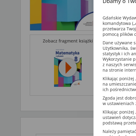
Dbamy o Two
Gdańskie Wydawn
komandytowa („A
przetwarza Twoj
pomocą plików c
Zobacz fragment książki
Dane używane są 
Użytkownika, św
statystyk i ich 
Wykorzystanie p
z naszych serwi
na stronie inter
Klikając poniżej 
na umieszczanie
ich pośrednictw
Zgoda jest dob
w ustawieniach
Klikając poniżej 
ustawień dotycz
podstawą przetw
Należy pamiętać,