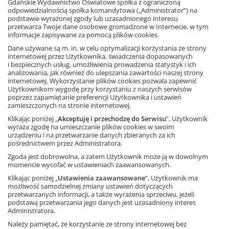
Gdańskie Wydawnictwo Oświatowe spółka z ograniczoną
odpowiedzialnością spółka komandytowa („Administrator”) na
Zobacz fragment książki
podstawie wyrażonej zgody lub uzasadnionego interesu
przetwarza Twoje dane osobowe gromadzone w Internecie, w tym
informacje zapisywane za pomocą plików cookies.
Dane używane są m. in. w celu optymalizacji korzystania ze strony
internetowej przez Użytkownika, świadczenia dopasowanych
i bezpiecznych usług, umożliwienia prowadzenia statystyk i ich
analizowania, jak również do ulepszania zawartości naszej strony
Ta strona używa plików cookies.
internetowej. Wykorzystanie plików cookies pozwala zapewnić
Użytkownikom wygodę przy korzystaniu z naszych serwisów
poprzez zapamiętanie preferencji Użytkownika i ustawień
Akceptuję
zamieszczonych na stronie internetowej.
Książka
Matematyka,
szkoła podstawowa
Klikając poniżej „
Akceptuję i przechodzę do Serwisu
”, Użytkownik
Dowiedz się więcej
128 stron
wyraża zgodę na umieszczanie plików cookies w swoim
ISBN: 9788374209557
urządzeniu i na przetwarzanie danych zbieranych za ich
pośrednictwem przez Administratora.
Zgoda jest dobrowolna, a zatem Użytkownik może ją w dowolnym
momencie wycofać w ustawieniach zaawansowanych.
Inni klienci kupili także
Klikając poniżej „
Ustawienia zaawansowane
”, Użytkownik ma
możliwość samodzielnej zmiany ustawień dotyczących
przetwarzanych informacji, a także wyrażenia sprzeciwu, jeżeli
podstawą przetwarzania jego danych jest uzasadniony interes
Administratora.
Należy pamiętać, że korzystanie ze strony internetowej bez