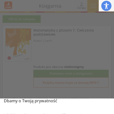
Moje
Księgarnia
GWO
Zaloguj
Wróć do zakupów
Matematyka z plusem 7. Ćwiczenia
podstawowe
Autor: J. Lech
Produkt jest obecnie
niedostępny
.
Powiadom mnie o dostępności
Książkę można kupić za dotację MEN
Książka pomaga uczniom opanować podstawowe
Dbamy o Twoją prywatność
umiejętności i nadrobić możliwe braki w wiedzy, a
nauczycielom ułatwia wyrównanie poziomu klasy.