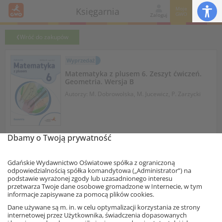
Moje
Księgarnia
GWO
Zaloguj
Wróć do zakupów
Wyprzedaż
Matematyka z plusem 6. Zeszyt ćwiczeń.
Geometria. Wersja B
Autorzy: M. Dobrowolska, M. Jucewicz, P. Zarzycki
Informacja o rabatach
Dbamy o Twoją prywatność
3,40 zł
– 47%
6,42 zł
Najniższa cena z 30 dni: 3,40 zł
Gdańskie Wydawnictwo Oświatowe spółka z ograniczoną
odpowiedzialnością spółka komandytowa („Administrator”) na
Dodaj do koszyka
egz.
podstawie wyrażonej zgody lub uzasadnionego interesu
przetwarza Twoje dane osobowe gromadzone w Internecie, w tym
informacje zapisywane za pomocą plików cookies.
Zeszyty ćwiczeń
Arytmetyka
i
Geometria
przeznaczone są dla
Ta strona używa plików cookies.
nauczycieli, którym zależy na możliwie najwyższym poziomie
Dane używane są m. in. w celu optymalizacji korzystania ze strony
internetowej przez Użytkownika, świadczenia dopasowanych
nauczania przedmiotu, ale nie mogą pozwolić sobie na
Akceptuję