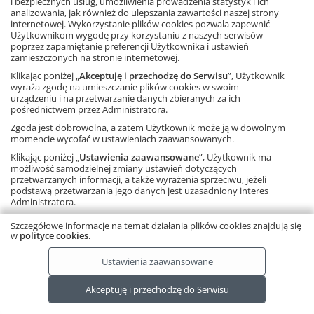
i bezpiecznych usług, umożliwienia prowadzenia statystyk i ich
komfort pracy z trzyzeszytową wersją ćwiczeń (wersją A).
analizowania, jak również do ulepszania zawartości naszej strony
Zeszyty są dostosowane do zawartości nowego podręcznika.
internetowej. Wykorzystanie plików cookies pozwala zapewnić
Dowiedz się więcej
Użytkownikom wygodę przy korzystaniu z naszych serwisów
Książka
poprzez zapamiętanie preferencji Użytkownika i ustawień
Matematyka,
szkoła podstawowa
zamieszczonych na stronie internetowej.
61 stron
Klikając poniżej „
Akceptuję i przechodzę do Serwisu
”, Użytkownik
ISBN: 978-83-7420-919-9
wyraża zgodę na umieszczanie plików cookies w swoim
urządzeniu i na przetwarzanie danych zbieranych za ich
pośrednictwem przez Administratora.
Zgoda jest dobrowolna, a zatem Użytkownik może ją w dowolnym
Wróć do zakupów
momencie wycofać w ustawieniach zaawansowanych.
Klikając poniżej „
Ustawienia zaawansowane
”, Użytkownik ma
możliwość samodzielnej zmiany ustawień dotyczących
Ta strona używa plików cookies.
Dowiedz się więcej.
RODO
przetwarzanych informacji, a także wyrażenia sprzeciwu, jeżeli
Copyright © by Gdańskie Wydawnictwo Oświatowe 2026
podstawą przetwarzania jego danych jest uzasadniony interes
Administratora.
Należy pamiętać, że korzystanie ze strony internetowej bez
Szczegółowe informacje na temat działania plików cookies znajdują się
zmiany ustawień oznacza, że pliki cookies będą zapisywane na
w
polityce cookies
.
urządzeniu końcowym Użytkownika.
Ustawienia zaawansowane
Akceptuję i przechodzę do Serwisu