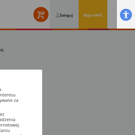
Zaloguj
Moje GWO
i.
a
interesu
sywane za
zez
wadzenia
ternetowej.
taniu