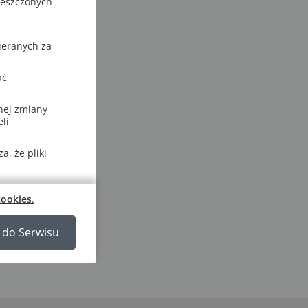
ieszczonych
ieranych za
ać
nej zmiany
li
, że pliki
cookies
.
 do Serwisu