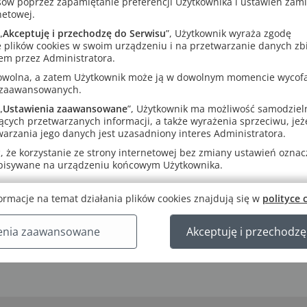
sów poprzez zapamiętanie preferencji Użytkownika i ustawień zam
netowej.
„
Akceptuję i przechodzę do Serwisu
”, Użytkownik wyraża zgodę
 plików cookies w swoim urządzeniu i na przetwarzanie danych zb
em przez Administratora.
rowolna, a zatem Użytkownik może ją w dowolnym momencie wycof
 zaawansowanych.
„
Ustawienia zaawansowane
”, Użytkownik ma możliwość samodziel
ących przetwarzanych informacji, a także wyrażenia sprzeciwu, jeże
arzania jego danych jest uzasadniony interes Administratora.
 że korzystanie ze strony internetowej bez zmiany ustawień oznacza
apisywane na urządzeniu końcowym Użytkownika.
ormacje na temat działania plików cookies znajdują się w
polityce 
enia zaawansowane
Akceptuję i przechodzę