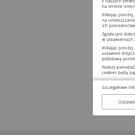
z naszych serwi
na stronie inter
Klikając poniżej 
na umieszczanie
ich pośrednictw
Zgoda jest dob
w ustawieniach
Klikając poniżej 
ustawień dotycz
podstawą przetw
Należy pamiętać,
cookies będą z
Szczegółowe inf
Ustawi