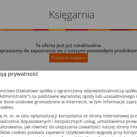
Księgarnia
Ta oferta jest już nieaktualna.
apraszamy do zapoznania się z naszymi pozostałymi produktam
Przejdź do księgarni
ją prywatność
ictwo Oświatowe spółka z ograniczoną odpowiedzialnością spółk
dministrator”) na podstawie wyrażonej zgody lub uzasadnionego 
e dane osobowe gromadzone w Internecie, w tym informacje zapi
ookies.
m. in. w celu optymalizacji korzystania ze strony internetowej pr
iadczenia dopasowanych i bezpiecznych usług, umożliwienia pro
analizowania, jak również do ulepszania zawartości naszej strony in
lików cookies pozwala zapewnić Użytkownikom wygodę przy korzys