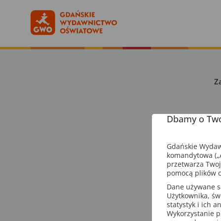
Z
Dbamy o Two
Gdańskie Wydawn
komandytowa („A
przetwarza Twoj
pomocą plików c
Dane używane są 
Użytkownika, św
statystyk i ich 
Wykorzystanie p