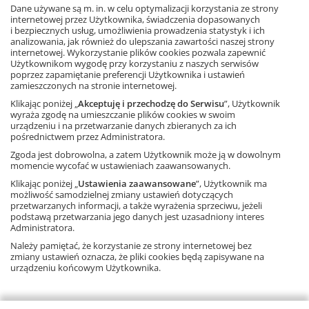
przeznaczone są dla nauczycieli, którzy chcą korzystać ze
Dane używane są m. in. w celu optymalizacji korzystania ze strony
Ta strona używa plików cookies.
internetowej przez Użytkownika, świadczenia dopasowanych
sprawdzonych metod nauczania na najwyższym poziomie.
i bezpiecznych usług, umożliwienia prowadzenia statystyk i ich
analizowania, jak również do ulepszania zawartości naszej strony
Zeszyty są dostosowane do zawartości nowego podręcznika.
Akceptuję
internetowej. Wykorzystanie plików cookies pozwala zapewnić
Użytkownikom wygodę przy korzystaniu z naszych serwisów
Dowiedz się więcej
Zobacz fragment książki
poprzez zapamiętanie preferencji Użytkownika i ustawień
zamieszczonych na stronie internetowej.
Klikając poniżej „
Akceptuję i przechodzę do Serwisu
”, Użytkownik
wyraża zgodę na umieszczanie plików cookies w swoim
urządzeniu i na przetwarzanie danych zbieranych za ich
pośrednictwem przez Administratora.
Zgoda jest dobrowolna, a zatem Użytkownik może ją w dowolnym
momencie wycofać w ustawieniach zaawansowanych.
Klikając poniżej „
Ustawienia zaawansowane
”, Użytkownik ma
możliwość samodzielnej zmiany ustawień dotyczących
Książka
przetwarzanych informacji, a także wyrażenia sprzeciwu, jeżeli
Matematyka,
szkoła podstawowa
podstawą przetwarzania jego danych jest uzasadniony interes
72 strony
Administratora.
ISBN: 9788381186896
Należy pamiętać, że korzystanie ze strony internetowej bez
zmiany ustawień oznacza, że pliki cookies będą zapisywane na
urządzeniu końcowym Użytkownika.
Wróć do zakupów