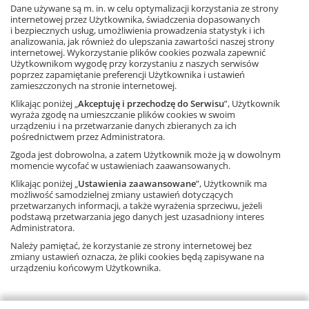
przeznaczone są dla nauczycieli, którzy chcą korzystać ze
Dane używane są m. in. w celu optymalizacji korzystania ze strony
Ta strona używa plików cookies.
internetowej przez Użytkownika, świadczenia dopasowanych
sprawdzonych metod nauczania na najwyższym poziomie.
i bezpiecznych usług, umożliwienia prowadzenia statystyk i ich
analizowania, jak również do ulepszania zawartości naszej strony
Zeszyty są dostosowane do zawartości nowego podręcznika.
Akceptuję
internetowej. Wykorzystanie plików cookies pozwala zapewnić
Użytkownikom wygodę przy korzystaniu z naszych serwisów
Dowiedz się więcej
Zobacz fragment książki
poprzez zapamiętanie preferencji Użytkownika i ustawień
zamieszczonych na stronie internetowej.
Klikając poniżej „
Akceptuję i przechodzę do Serwisu
”, Użytkownik
wyraża zgodę na umieszczanie plików cookies w swoim
urządzeniu i na przetwarzanie danych zbieranych za ich
pośrednictwem przez Administratora.
Zgoda jest dobrowolna, a zatem Użytkownik może ją w dowolnym
momencie wycofać w ustawieniach zaawansowanych.
Klikając poniżej „
Ustawienia zaawansowane
”, Użytkownik ma
możliwość samodzielnej zmiany ustawień dotyczących
Książka
przetwarzanych informacji, a także wyrażenia sprzeciwu, jeżeli
Matematyka,
szkoła podstawowa
podstawą przetwarzania jego danych jest uzasadniony interes
88 stron
Administratora.
ISBN: 9788381186902
Należy pamiętać, że korzystanie ze strony internetowej bez
zmiany ustawień oznacza, że pliki cookies będą zapisywane na
urządzeniu końcowym Użytkownika.
Wróć do zakupów