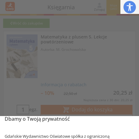
Moje
Księgarnia
GWO
Zaloguj
Wróć do zakupów
Matematyka z plusem 5. Lekcje
powtórzeniowe
Autorka: M. Grochowalska
Informacja o rabatach
20,25 zł
– 10%
22,50 zł
Najniższa cena z 30 dni: 20,25 zł
Dodaj do koszyka
egz.
Dbamy o Twoją prywatność
Książka dostępna również w formie e-booka
Gdańskie Wydawnictwo Oświatowe spółka z ograniczoną