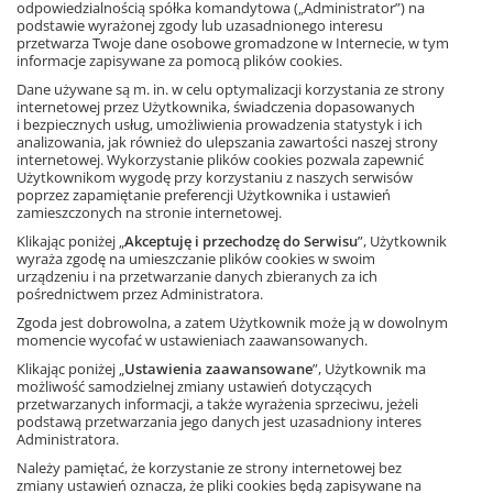
Lekcje powtórzeniowe w formie konkursu? To dobry
odpowiedzialnością spółka komandytowa („Administrator”) na
i sprawdzony pomysł. Teraz na dodatek łatwy w realizacji
podstawie wyrażonej zgody lub uzasadnionego interesu
przetwarza Twoje dane osobowe gromadzone w Internecie, w tym
dzięki tej książce, w której znajduje się 450 zadań gotowych
informacje zapisywane za pomocą plików cookies.
do powielenia i pocięcia na karteczki do losowania. A kto
nie lubi konkursów, może wykorzystać te same zadania
Dane używane są m. in. w celu optymalizacji korzystania ze strony
internetowej przez Użytkownika, świadczenia dopasowanych
na kartkówkach lub do odpowiedzi ustnych.
i bezpiecznych usług, umożliwienia prowadzenia statystyk i ich
analizowania, jak również do ulepszania zawartości naszej strony
Zawartość książki została dopasowana do treści nowego
Ta strona używa plików cookies.
internetowej. Wykorzystanie plików cookies pozwala zapewnić
podręcznika serii
Matematyka z plusem
dla klasy 5.
Użytkownikom wygodę przy korzystaniu z naszych serwisów
Akceptuję
poprzez zapamiętanie preferencji Użytkownika i ustawień
Książka
zamieszczonych na stronie internetowej.
Matematyka,
szkoła podstawowa
Dowiedz się więcej
Klikając poniżej „
Akceptuję i przechodzę do Serwisu
”, Użytkownik
ISBN: 978-83-8118-120-4
wyraża zgodę na umieszczanie plików cookies w swoim
urządzeniu i na przetwarzanie danych zbieranych za ich
pośrednictwem przez Administratora.
Zgoda jest dobrowolna, a zatem Użytkownik może ją w dowolnym
Inni klienci kupili także
momencie wycofać w ustawieniach zaawansowanych.
Klikając poniżej „
Ustawienia zaawansowane
”, Użytkownik ma
możliwość samodzielnej zmiany ustawień dotyczących
przetwarzanych informacji, a także wyrażenia sprzeciwu, jeżeli
podstawą przetwarzania jego danych jest uzasadniony interes
Administratora.
Należy pamiętać, że korzystanie ze strony internetowej bez
zmiany ustawień oznacza, że pliki cookies będą zapisywane na