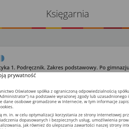
Księgarnia
yka 1. Podręcznik. Zakres podstawowy. Po gimnazj
ją prywatność
arpiński, M. Dobrowolska, M. Braun, J. Lech
e MEN: 606/1/2012
ictwo Oświatowe spółka z ograniczoną odpowiedzialnością spółk
280 stron
dministrator”) na podstawie wyrażonej zgody lub uzasadnionego 
liceum i technikum
ISBN: 9788374202718
e dane osobowe gromadzone w Internecie, w tym informacje zapi
ookies.
m. in. w celu optymalizacji korzystania ze strony internetowej pr
 jest zgodny z podstawą programową obowiązującą w roku szkoln
iadczenia dopasowanych i bezpiecznych usług, umożliwienia pro
i uwzględnia zmiany wprowadzone w podstawie programowej dla 
analizowania, jak również do ulepszania zawartości naszej strony in