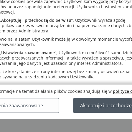
 została także lepiej dopasowana do nowych wymagań maturalnych
lików cookies pozwala zapewnić Użytkownikom wygodę przy korzys
ących
sów poprzez zapamiętanie preferencji Użytkownika i ustawień zam
ku i zawiera m.in. więcej ćwiczeń na dowodzenie oraz zadania test
netowej.
„
Akceptuję i przechodzę do Serwisu
”, Użytkownik wyraża zgodę
 plików cookies w swoim urządzeniu i na przetwarzanie danych zb
em przez Administratora.
rowolna, a zatem Użytkownik może ją w dowolnym momencie wycof
 zaawansowanych.
„
Ustawienia zaawansowane
”, Użytkownik ma możliwość samodziel
ących przetwarzanych informacji, a także wyrażenia sprzeciwu, jeże
arzania jego danych jest uzasadniony interes Administratora.
 że korzystanie ze strony internetowej bez zmiany ustawień oznacza
apisywane na urządzeniu końcowym Użytkownika.
ormacje na temat działania plików cookies znajdują się w
polityce 
enia zaawansowane
Akceptuję i przechodzę