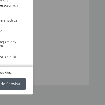
taniu
ieszczonych
owe.
ieranych za
ać
nej zmiany
li
, że pliki
cookies
.
 do Serwisu