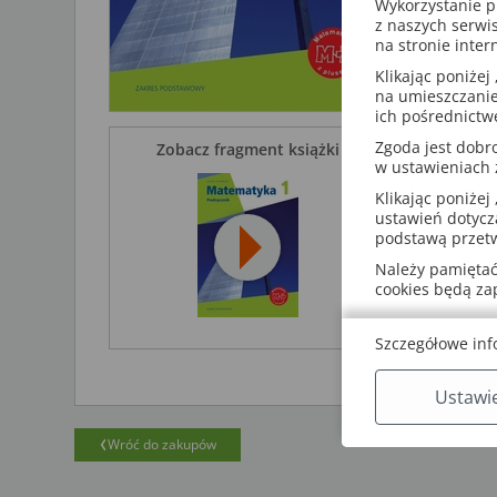
Publikacja
Wykorzystanie p
obowiązuj
z naszych serwi
od 2010 ro
na stronie inter
Klikając poniżej 
na umieszczanie
ich pośrednictw
Zgoda jest dob
Zobacz fragment książki
w ustawieniach
Klikając poniżej 
ustawień dotycz
podstawą przetw
Należy pamiętać,
cookies będą z
Szczegółowe inf
Ustawi
Wróć do zakupów