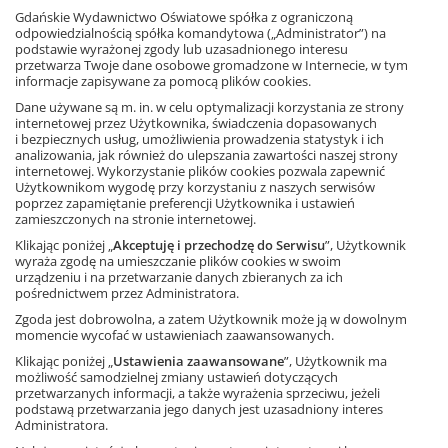
Wszystkie lekcje z plastyki w ciągu roku szkolnego opisano w
Gdańskie Wydawnictwo Oświatowe spółka z ograniczoną
przewodniku dla nauczyciela. Uzupełnieniem zeszytu jest
odpowiedzialnością spółka komandytowa („Administrator”) na
zestaw pomocy: wycinanki, szablony i kartki do akwarel.
podstawie wyrażonej zgody lub uzasadnionego interesu
przetwarza Twoje dane osobowe gromadzone w Internecie, w tym
informacje zapisywane za pomocą plików cookies.
Zobacz fragment książki
Dane używane są m. in. w celu optymalizacji korzystania ze strony
internetowej przez Użytkownika, świadczenia dopasowanych
i bezpiecznych usług, umożliwienia prowadzenia statystyk i ich
analizowania, jak również do ulepszania zawartości naszej strony
internetowej. Wykorzystanie plików cookies pozwala zapewnić
Ta strona używa plików cookies.
Użytkownikom wygodę przy korzystaniu z naszych serwisów
poprzez zapamiętanie preferencji Użytkownika i ustawień
Akceptuję
zamieszczonych na stronie internetowej.
Klikając poniżej „
Akceptuję i przechodzę do Serwisu
”, Użytkownik
Dowiedz się więcej
wyraża zgodę na umieszczanie plików cookies w swoim
Książka
urządzeniu i na przetwarzanie danych zbieranych za ich
Edukacja wczesnoszkolna,
szkoła podstawowa
pośrednictwem przez Administratora.
ISBN: 978-83-8118-526-4
Zgoda jest dobrowolna, a zatem Użytkownik może ją w dowolnym
momencie wycofać w ustawieniach zaawansowanych.
Klikając poniżej „
Ustawienia zaawansowane
”, Użytkownik ma
możliwość samodzielnej zmiany ustawień dotyczących
Inni klienci kupili także
przetwarzanych informacji, a także wyrażenia sprzeciwu, jeżeli
podstawą przetwarzania jego danych jest uzasadniony interes
Administratora.