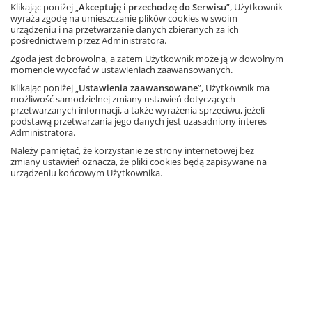
Klikając poniżej „
Akceptuję i przechodzę do Serwisu
”, Użytkownik
wyraża zgodę na umieszczanie plików cookies w swoim
urządzeniu i na przetwarzanie danych zbieranych za ich
Windows
macOS
Linux
pośrednictwem przez Administratora.
Ta strona używa plików cookies.
Więcej informacji
Zgoda jest dobrowolna, a zatem Użytkownik może ją w dowolnym
momencie wycofać w ustawieniach zaawansowanych.
Akceptuję
Prosty w obsłudze program komputerowy dostępny
Klikając poniżej „
Ustawienia zaawansowane
”, Użytkownik ma
wyłącznie dla nauczycieli matematyki. Umożliwia
możliwość samodzielnej zmiany ustawień dotyczących
błyskawiczne przygotowywanie, zapisywanie oraz
Dowiedz się więcej
przetwarzanych informacji, a także wyrażenia sprzeciwu, jeżeli
podstawą przetwarzania jego danych jest uzasadniony interes
drukowanie kart pracy, kartkówek, klasówek i przekrojowych
Administratora.
prac zaliczeniowych.
Należy pamiętać, że korzystanie ze strony internetowej bez
Pracuj z
Kompozytorem
zmiany ustawień oznacza, że pliki cookies będą zapisywane na
urządzeniu końcowym Użytkownika.
Dobieraj zadania według zakresu materiału, poziomu
trudności oraz czasu potrzebnego na ich rozwiązanie.
Korzystaj z pomocy sztucznej inteligencji przy tworzeniu
własnych zadań.
Sprawdzaj prace uczniów z kluczem odpowiedzi.
Przetestuj bezpłatnie program.
Więcej informacji o programie na
matematyka.kompozytorklasowek.gwo.pl
.