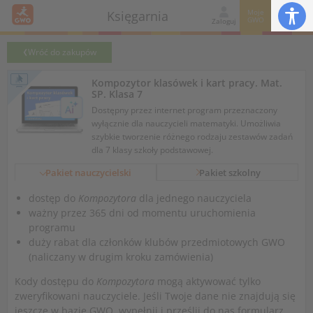
Moje
Księgarnia
GWO
Zaloguj
Wróć do zakupów
Kompozytor klasówek i kart pracy. Mat.
SP. Klasa 7
Dostępny przez internet program przeznaczony
wyłącznie dla nauczycieli matematyki. Umożliwia
szybkie tworzenie różnego rodzaju zestawów zadań
dla 7 klasy szkoły podstawowej.
Pakiet nauczycielski
Pakiet szkolny
dostęp do
Kompozytora
dla jednego nauczyciela
ważny przez 365 dni od momentu uruchomienia
programu
duży rabat dla członków klubów przedmiotowych GWO
(naliczany w drugim kroku zamówienia)
Kody dostępu do
Kompozytora
mogą aktywować tylko
zweryfikowani nauczyciele. Jeśli Twoje dane nie znajdują się
jeszcze w bazie GWO, wypełnij i prześlij do nas formularz