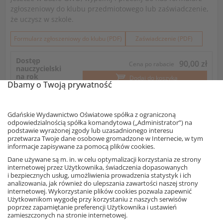
zgłoszeniowy do klubu przedmiotowego lub zaświadczenie,
że uczysz w szkole.
Formularz zgłoszeniowy do klubu (PDF)
Zaświadczenie (PDF)
Dostęp
90,00 zł
Cena po rabacie
nauczycielski
na rok
Dodaj do koszyka
Dbamy o Twoją prywatność
Zobacz demo programu
Gdańskie Wydawnictwo Oświatowe spółka z ograniczoną
odpowiedzialnością spółka komandytowa („Administrator”) na
podstawie wyrażonej zgody lub uzasadnionego interesu
przetwarza Twoje dane osobowe gromadzone w Internecie, w tym
informacje zapisywane za pomocą plików cookies.
Dane używane są m. in. w celu optymalizacji korzystania ze strony
internetowej przez Użytkownika, świadczenia dopasowanych
i bezpiecznych usług, umożliwienia prowadzenia statystyk i ich
analizowania, jak również do ulepszania zawartości naszej strony
internetowej. Wykorzystanie plików cookies pozwala zapewnić
Użytkownikom wygodę przy korzystaniu z naszych serwisów
Systemy operacyjne, na których
poprzez zapamiętanie preferencji Użytkownika i ustawień
można uruchomić program
zamieszczonych na stronie internetowej.