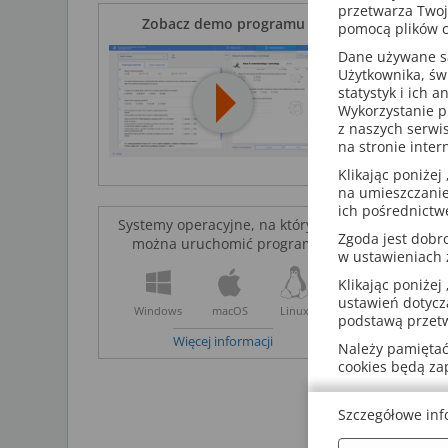
przetwarza Twoj
Zobacz demo programu
pomocą plików c
Przetestu
Dane używane są 
Więcej inf
Użytkownika, św
statystyk i ich 
Klubowic
Wykorzystanie p
z naszych serwi
na stronie inter
Klikając poniżej 
na umieszczanie
ich pośrednictw
Systemy operacyjne, na których
Zgoda jest dob
można uruchomić program
w ustawieniach
Klikając poniżej 
ustawień dotycz
Windows
macOS
Linux
podstawą przetw
Ko
Więcej informacji
je
Należy pamiętać,
za
cookies będą z
Fo
Szczegółowe inf