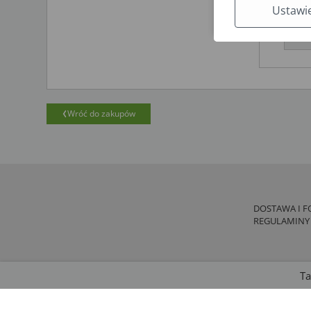
Ustawi
D
Wróć do zakupów
DOSTAWA I F
REGULAMINY
Ta
Copyright © by