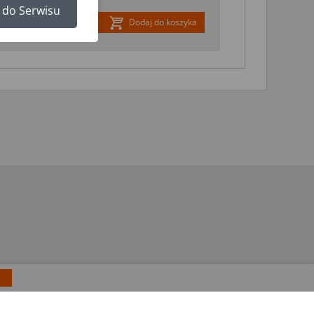
 do Serwisu
 zł
Dodaj do koszyka
 więcej.
RODO