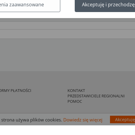
enia zaawansowane
Akceptuję i przechodzę
90,00
ostęp nauczycielski
na rok
Cena po rabacie
ORMY PŁATNOŚCI
KONTAKT
PRZEDSTAWICIELE REGIONALNI
POMOC
 strona używa plików cookies.
Dowiedz się więcej
Akceptuję
 Gdańskie Wydawnictwo Oświatowe 2026
Ta strona używa plików cookies.
Dowiedz się