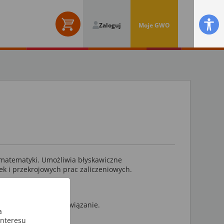
Zaloguj
Moje GWO
 matematyki. Umożliwia błyskawiczne
k i przekrojowych prac zaliczeniowych.
trzebnego na ich rozwiązanie.
a
interesu