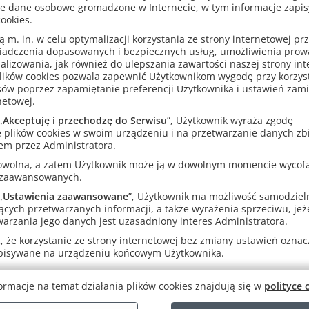
e dane osobowe gromadzone w Internecie, w tym informacje zapi
ookies.
j bezpłatnie program.
m. in. w celu optymalizacji korzystania ze strony internetowej pr
ormacji o programie na
matematyka.kompozytorklasowek.gwo.pl
.
iadczenia dopasowanych i bezpiecznych usług, umożliwienia pro
analizowania, jak również do ulepszania zawartości naszej strony in
ze GWO zobaczą cenę po rabacie po zalogowaniu się na 
lików cookies pozwala zapewnić Użytkownikom wygodę przy korzys
sów poprzez zapamiętanie preferencji Użytkownika i ustawień zam
netowej.
„
Akceptuję i przechodzę do Serwisu
”, Użytkownik wyraża zgodę
Pakiet nauczycielski
 plików cookies w swoim urządzeniu i na przetwarzanie danych zb
em przez Administratora.
rowolna, a zatem Użytkownik może ją w dowolnym momencie wycof
dostęp do
Kompozytora
dla jednego nauczyciela
 zaawansowanych.
ważny przez 365 dni od momentu uruchomienia programu
„
Ustawienia zaawansowane
”, Użytkownik ma możliwość samodziel
duży rabat dla członków klubów przedmiotowych GWO (naliczany 
ących przetwarzanych informacji, a także wyrażenia sprzeciwu, jeże
arzania jego danych jest uzasadniony interes Administratora.
dy dostępu do
Kompozytora
mogą aktywować tylko zweryfikowani nau
szcze w bazie GWO, wypełnij i prześlij do nas formularz zgłoszeni
 że korzystanie ze strony internetowej bez zmiany ustawień oznacza
świadczenie, że uczysz w szkole.
apisywane na urządzeniu końcowym Użytkownika.
rmularz zgłoszeniowy do klubu (PDF)
Zaświadczenie (PDF)
ormacje na temat działania plików cookies znajdują się w
polityce 