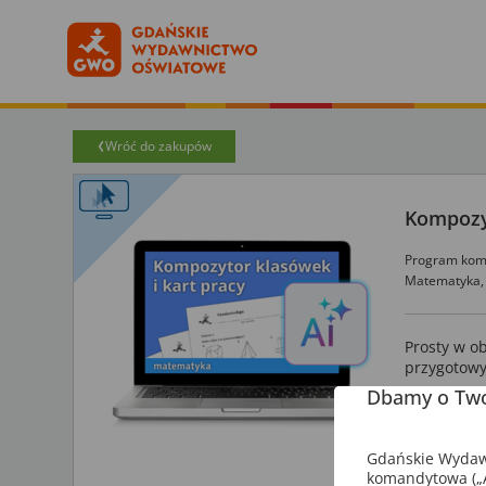
Wróć do zakupów
Kompozyt
Program kom
Matematyka,
Prosty w o
przygotowy
Dbamy o Two
Pracuj z
Ko
Dobieraj z
Gdańskie Wydawn
Korzystaj 
komandytowa („A
Sprawdzaj 