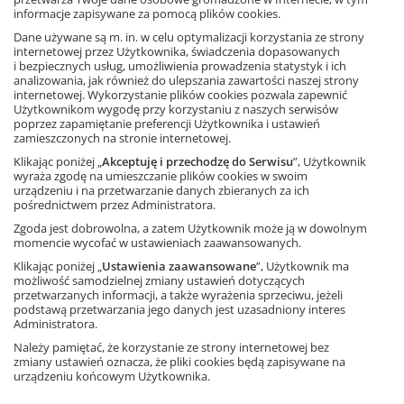
Multipodręcznik to cyfrowy odpowiednik podręcznika
informacje zapisywane za pomocą plików cookies.
drukowanego wzbogacony o dodatkowe zadania i materiały.
Dane używane są m. in. w celu optymalizacji korzystania ze strony
internetowej przez Użytkownika, świadczenia dopasowanych
Z multipodręcznika można korzystać przez rok (365 dni) od
Ta strona używa plików cookies.
i bezpiecznych usług, umożliwienia prowadzenia statystyk i ich
pierwszego uruchomienia:
analizowania, jak również do ulepszania zawartości naszej strony
internetowej. Wykorzystanie plików cookies pozwala zapewnić
Akceptuję
przez internet (w przeglądarce internetowej, np. Google
Użytkownikom wygodę przy korzystaniu z naszych serwisów
Chrome, Firefox, Safari itp.),
poprzez zapamiętanie preferencji Użytkownika i ustawień
Dowiedz się więcej
bez internetu (w bezpłatnej aplikacji MULTIteka GWO
zamieszczonych na stronie internetowej.
przeznaczonej tylko na urządzenia mobilne z systemem
Klikając poniżej „
Akceptuję i przechodzę do Serwisu
”, Użytkownik
Android oraz iOS).
wyraża zgodę na umieszczanie plików cookies w swoim
urządzeniu i na przetwarzanie danych zbieranych za ich
pośrednictwem przez Administratora.
Systemy operacyjne, na których
można uruchomić
Zgoda jest dobrowolna, a zatem Użytkownik może ją w dowolnym
multipodręcznik
momencie wycofać w ustawieniach zaawansowanych.
Klikając poniżej „
Ustawienia zaawansowane
”, Użytkownik ma
możliwość samodzielnej zmiany ustawień dotyczących
przetwarzanych informacji, a także wyrażenia sprzeciwu, jeżeli
Windows
macOS/iOS
Android
Linux
podstawą przetwarzania jego danych jest uzasadniony interes
Administratora.
Więcej informacji
Należy pamiętać, że korzystanie ze strony internetowej bez
zmiany ustawień oznacza, że pliki cookies będą zapisywane na
Multipodręcznik, dostęp na rok
urządzeniu końcowym Użytkownika.
Język polski,
szkoła podstawowa
ISBN: 9788381181051