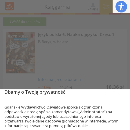
Moje
Księgarnia
GWO
Zaloguj
Wróć do zakupów
Język polski 6. Nauka o języku. Część 1
P. Borys, A. Halasz
Informacja o rabatach
18,36 zł
– 10%
20,40 zł
Dbamy o Twoją prywatność
Najniższa cena z 30 dni: 18,36 zł
Dodaj do koszyka
egz.
Gdańskie Wydawnictwo Oświatowe spółka z ograniczoną
odpowiedzialnością spółka komandytowa („Administrator”) na
Książkę można kupić za dotację MEN
podstawie wyrażonej zgody lub uzasadnionego interesu
przetwarza Twoje dane osobowe gromadzone w Internecie, w tym
informacje zapisywane za pomocą plików cookies.
Zeszyty z serii
Nauka o języku
umożliwiają przeprowadzenie