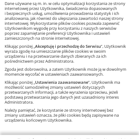
pełnego systematycznego kursu wiedzy o języku w nowej
Dane używane są m. in. w celu optymalizacji korzystania ze strony
Ta strona używa plików cookies.
internetowej przez Użytkownika, świadczenia dopasowanych
szkole podstawowej. Zawierają materiał zgodny z
i bezpiecznych usług, umożliwienia prowadzenia statystyk i ich
odchudzoną podstawą programową obowiązującą od 2024
analizowania, jak również do ulepszania zawartości naszej strony
Akceptuję
roku.
internetowej. Wykorzystanie plików cookies pozwala zapewnić
Ćwiczenia znajdujące się w zeszytach pomagają w
Użytkownikom wygodę przy korzystaniu z naszych serwisów
Dowiedz się więcej
rozwijaniu praktycznych umiejętności językowych,
poprzez zapamiętanie preferencji Użytkownika i ustawień
zamieszczonych na stronie internetowej.
niezbędnych do prawidłowego i świadomego posługiwania
się językiem polskim.
Klikając poniżej „
Akceptuję i przechodzę do Serwisu
”, Użytkownik
Zeszyty są uniwersalne – mogą być uzupełnieniem każdego
wyraża zgodę na umieszczanie plików cookies w swoim
podręcznika. Pomysłowe i atrakcyjne ćwiczenia są zarazem
urządzeniu i na przetwarzanie danych zbieranych za ich
pośrednictwem przez Administratora.
rzeczowe i przemyślane. Dlatego z powodzeniem spełniają
także ważne funkcje dydaktyczne – motywacyjną i
Zgoda jest dobrowolna, a zatem Użytkownik może ją w dowolnym
samokształceniową.
momencie wycofać w ustawieniach zaawansowanych.
Klikając poniżej „
Ustawienia zaawansowane
”, Użytkownik ma
możliwość samodzielnej zmiany ustawień dotyczących
Książka
przetwarzanych informacji, a także wyrażenia sprzeciwu, jeżeli
Język polski,
szkoła podstawowa
podstawą przetwarzania jego danych jest uzasadniony interes
96 stron
Administratora.
ISBN: 9788381187473
Należy pamiętać, że korzystanie ze strony internetowej bez
zmiany ustawień oznacza, że pliki cookies będą zapisywane na
urządzeniu końcowym Użytkownika.
Wróć do zakupów