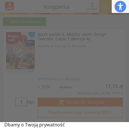
Moje
Księgarnia
GWO
Zaloguj
Wróć do zakupów
Język polski 5. Między nami. Zeszyt
ćwiczeń. Część 1 (Wersja A)
Autorki: A. Łuczak, A. Murdzek
Informacja o rabatach
17,73 zł
– 10%
19,70 zł
Najniższa cena z 30 dni: 17,73 zł
Dodaj do koszyka
egz.
Książkę można kupić za dotację MEN
Dbamy o Twoją prywatność