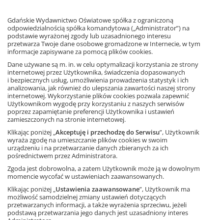
Dwuczęściowy zeszyt zawiera zbiór ćwiczeń kształcących
m.in. umiejętności czytania ze zrozumieniem i tworzenia
Gdańskie Wydawnictwo Oświatowe spółka z ograniczoną
wielu form wypowiedzi oraz doskonalących poprawne
odpowiedzialnością spółka komandytowa („Administrator”) na
posługiwanie się językiem. W zeszycie znajdują się także
podstawie wyrażonej zgody lub uzasadnionego interesu
elementy teorii porządkujące wiedzę. Zeszyt jest
przetwarza Twoje dane osobowe gromadzone w Internecie, w tym
dopasowany do zawartości podręcznika.
informacje zapisywane za pomocą plików cookies.
Dane używane są m. in. w celu optymalizacji korzystania ze strony
Zobacz fragment książki
internetowej przez Użytkownika, świadczenia dopasowanych
i bezpiecznych usług, umożliwienia prowadzenia statystyk i ich
analizowania, jak również do ulepszania zawartości naszej strony
internetowej. Wykorzystanie plików cookies pozwala zapewnić
Użytkownikom wygodę przy korzystaniu z naszych serwisów
Ta strona używa plików cookies.
poprzez zapamiętanie preferencji Użytkownika i ustawień
zamieszczonych na stronie internetowej.
Akceptuję
Klikając poniżej „
Akceptuję i przechodzę do Serwisu
”, Użytkownik
wyraża zgodę na umieszczanie plików cookies w swoim
Dowiedz się więcej
urządzeniu i na przetwarzanie danych zbieranych za ich
pośrednictwem przez Administratora.
Książka
Zgoda jest dobrowolna, a zatem Użytkownik może ją w dowolnym
Język polski,
szkoła podstawowa
momencie wycofać w ustawieniach zaawansowanych.
144 strony
ISBN: 9788381181655
Klikając poniżej „
Ustawienia zaawansowane
”, Użytkownik ma
możliwość samodzielnej zmiany ustawień dotyczących
przetwarzanych informacji, a także wyrażenia sprzeciwu, jeżeli
podstawą przetwarzania jego danych jest uzasadniony interes