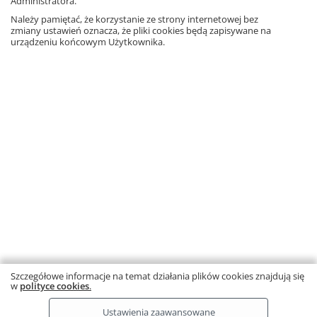
Administratora.
Inni klienci kupili także
Należy pamiętać, że korzystanie ze strony internetowej bez
zmiany ustawień oznacza, że pliki cookies będą zapisywane na
urządzeniu końcowym Użytkownika.
Język polski 5. Między nami.
Język polski 5. Między nami.
Języ
Zeszyt ćwiczeń. Część 2 (Wersja
Podręcznik
do n
A)
Częś
19,70 zł
– 10%
48,60 zł
– 10%
20,40
Dodaj
Dodaj
17,73 zł
43,74 zł
1
Wróć do zakupów
Szczegółowe informacje na temat działania plików cookies znajdują się
w
polityce cookies
.
Ta strona używa plików cookies.
Dowiedz się więcej.
RODO
Copyright © by Gdańskie Wydawnictwo Oświatowe 2026
Ustawienia zaawansowane