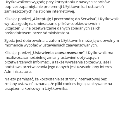
Użytkownikom wygodę przy korzystaniu z naszych serwisów
Najniższa cena z 30 dni: 25,20 zł
poprzez zapamiętanie preferencji Użytkownika i ustawień
zamieszczonych na stronie internetowej.
Dodaj do koszyka
dostęp
Klikając poniżej „
Akceptuję i przechodzę do Serwisu
”, Użytkownik
wyraża zgodę na umieszczanie plików cookies w swoim
urządzeniu i na przetwarzanie danych zbieranych za ich
Dostęp na
Informacja o rabatach
pośrednictwem przez Administratora.
tydzień
20,70 zł
– 10%
23,00 zł
Zgoda jest dobrowolna, a zatem Użytkownik może ją w dowolnym
Najniższa cena z 30 dni: 20,70 zł
momencie wycofać w ustawieniach zaawansowanych.
Ta strona używa plików cookies.
Dodaj do koszyka
dostęp
Klikając poniżej „
Ustawienia zaawansowane
”, Użytkownik ma
możliwość samodzielnej zmiany ustawień dotyczących
Akceptuję
przetwarzanych informacji, a także wyrażenia sprzeciwu, jeżeli
podstawą przetwarzania jego danych jest uzasadniony interes
Zobacz demo programu
Administratora.
Dowiedz się więcej
Należy pamiętać, że korzystanie ze strony internetowej bez
zmiany ustawień oznacza, że pliki cookies będą zapisywane na
urządzeniu końcowym Użytkownika.
Systemy operacyjne, na których
można uruchomić program