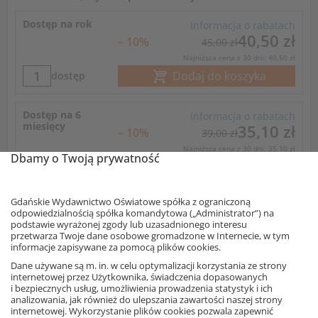
Dostęp na rok
Informacja o rabatach
40,50 zł
– 10%
45,00 zł
Najniższa cena z 30 dni: 40,50 zł
Dodaj do koszyka
dostęp
Dostęp na 6
Informacja o rabatach
miesięcy
35,10 zł
– 10%
39,00 zł
Najniższa cena z 30 dni: 35,10 zł
Dbamy o Twoją prywatność
Dodaj do koszyka
dostęp
Gdańskie Wydawnictwo Oświatowe spółka z ograniczoną
Dostęp na 3
Informacja o rabatach
odpowiedzialnością spółka komandytowa („Administrator”) na
miesiące
30,60 zł
– 10%
34,00 zł
podstawie wyrażonej zgody lub uzasadnionego interesu
przetwarza Twoje dane osobowe gromadzone w Internecie, w tym
Najniższa cena z 30 dni: 30,60 zł
informacje zapisywane za pomocą plików cookies.
Dodaj do koszyka
dostęp
Dane używane są m. in. w celu optymalizacji korzystania ze strony
internetowej przez Użytkownika, świadczenia dopasowanych
i bezpiecznych usług, umożliwienia prowadzenia statystyk i ich
Dostęp na
Informacja o rabatach
analizowania, jak również do ulepszania zawartości naszej strony
miesiąc
25,20 zł
internetowej. Wykorzystanie plików cookies pozwala zapewnić
– 10%
28,00 zł