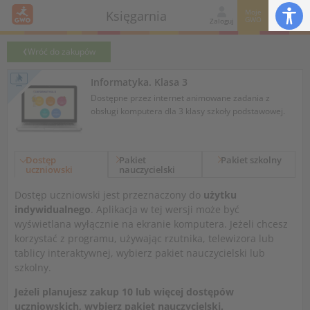
Moje
Księgarnia
GWO
Zaloguj
Wróć do zakupów
Informatyka. Klasa 3
Dostępne przez internet animowane zadania z
obsługi komputera dla 3 klasy szkoły podstawowej.
Dostęp
Pakiet
Pakiet szkolny
uczniowski
nauczycielski
Dostęp uczniowski jest przeznaczony do
użytku
indywidualnego
. Aplikacja w tej wersji może być
wyświetlana wyłącznie na ekranie komputera. Jeżeli chcesz
korzystać z programu, używając rzutnika, telewizora lub
tablicy interaktywnej, wybierz pakiet nauczycielski lub
szkolny.
Jeżeli planujesz zakup 10 lub więcej dostępów
uczniowskich, wybierz pakiet nauczycielski.