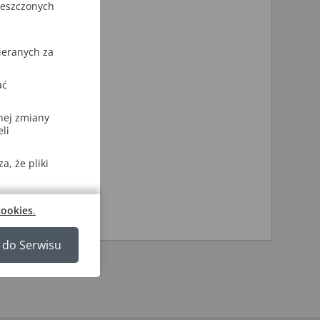
ieszczonych
omienia:
ari itp.),
ieranych za
na
ać
nej zmiany
li
, że pliki
cookies
.
 do Serwisu