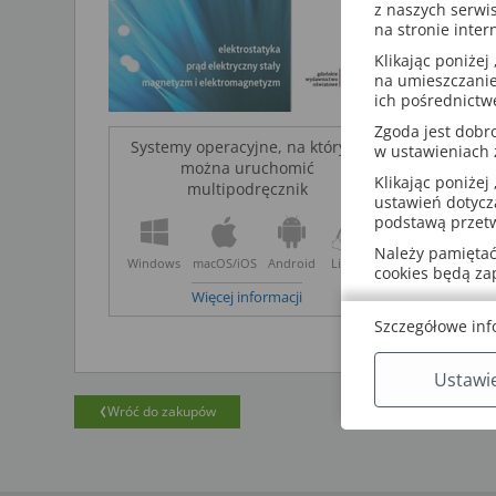
z naszych serwi
na stronie inter
Z multipod
Klikając poniżej 
przez in
na umieszczanie
bez int
ich pośrednictw
urządze
Zgoda jest dob
Systemy operacyjne, na których
w ustawieniach
można uruchomić
Klikając poniżej 
multipodręcznik
ustawień dotycz
podstawą przetw
Należy pamiętać,
Windows
macOS/iOS
Android
Linux
cookies będą z
Więcej informacji
Szczegółowe inf
Ustawi
Wróć do zakupów