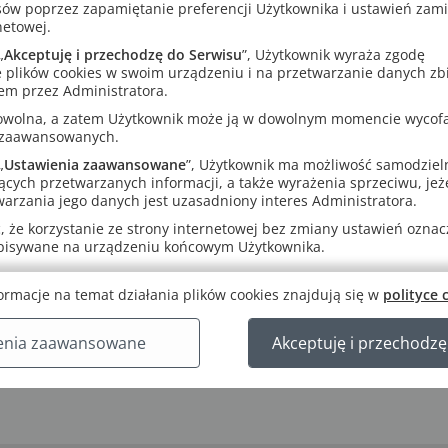
sów poprzez zapamiętanie preferencji Użytkownika i ustawień zam
netowej.
ręcznika można korzystać przez rok (365 dni) od pierwszego uruch
„
Akceptuję i przechodzę do Serwisu
”, Użytkownik wyraża zgodę
ternet (w przeglądarce internetowej, np. Google Chrome, Firefox, Saf
 plików cookies w swoim urządzeniu i na przetwarzanie danych zb
ernetu (w bezpłatnej aplikacji MULTIteka GWO przeznaczonej tylko 
em przez Administratora.
nia mobilne z systemem Android oraz iOS).
rowolna, a zatem Użytkownik może ją w dowolnym momencie wycof
 zaawansowanych.
„
Ustawienia zaawansowane
”, Użytkownik ma możliwość samodziel
ących przetwarzanych informacji, a także wyrażenia sprzeciwu, jeże
arzania jego danych jest uzasadniony interes Administratora.
 że korzystanie ze strony internetowej bez zmiany ustawień oznacza
apisywane na urządzeniu końcowym Użytkownika.
ormacje na temat działania plików cookies znajdują się w
polityce 
enia zaawansowane
Akceptuję i przechodzę