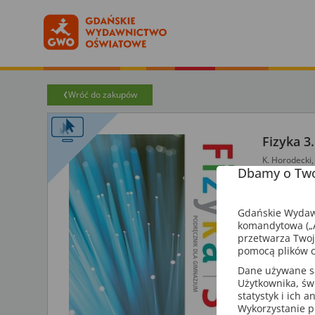
Wróć do zakupów
Fizyka 3
K. Horodecki,
Dbamy o Two
Multipodręczn
Fizyka,
szkoł
technikum
Gdańskie Wydawn
komandytowa („A
przetwarza Twoj
pomocą plików c
Szkoły, kt
bezpłatny 
Dane używane są 
Użytkownika, św
statystyk i ich 
Multipodrę
Wykorzystanie p
dodatkowe 