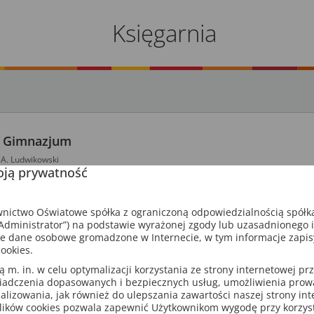
Księgarnia
. Gimnazjum
 A. Ludwikowski
ją prywatność
ik, dostęp na rok
112 stron
a podstawowa,
liceum i
ISBN: 9788381188920
ictwo Oświatowe spółka z ograniczoną odpowiedzialnością spółk
dministrator”) na podstawie wyrażonej zgody lub uzasadnionego 
e dane osobowe gromadzone w Internecie, w tym informacje zapi
ookies.
óre wybrały podręczniki GWO w ramach dotacji MEN, otrzymują 
dostęp do cyfrowych odzwierciedleń.
m. in. w celu optymalizacji korzystania ze strony internetowej pr
iadczenia dopasowanych i bezpiecznych usług, umożliwienia pro
analizowania, jak również do ulepszania zawartości naszej strony in
cznik to cyfrowy odpowiednik podręcznika drukowanego wzbogaco
lików cookies pozwala zapewnić Użytkownikom wygodę przy korzys
zadania i materiały.