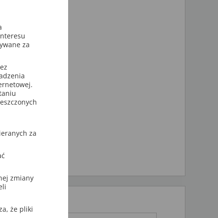
ją
a
interesu
sywane za
zez
wadzenia
ternetowej.
taniu
ieszczonych
ieranych za
ać
nej zmiany
li
, że pliki