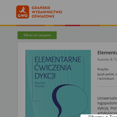
Wróć do zakupów
Elementa
Autorka: B. T
Książka
Język polski,
i technikum
Uniwersaln
logopedom,
dykcję. Po
artykulacy
Dbamy o Two