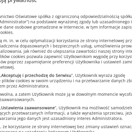
y układ książki oraz wyczerpujący materiał ćwiczeniowy umożliwia
ą pracę.
ictwo Oświatowe spółka z ograniczoną odpowiedzialnością spółk
dministrator”) na podstawie wyrażonej zgody lub uzasadnionego 
e dane osobowe gromadzone w Internecie, w tym informacje zapi
ookies.
m. in. w celu optymalizacji korzystania ze strony internetowej pr
iadczenia dopasowanych i bezpiecznych usług, umożliwienia pro
analizowania, jak również do ulepszania zawartości naszej strony in
lików cookies pozwala zapewnić Użytkownikom wygodę przy korzys
sów poprzez zapamiętanie preferencji Użytkownika i ustawień zam
netowej.
„
Akceptuję i przechodzę do Serwisu
”, Użytkownik wyraża zgodę
 plików cookies w swoim urządzeniu i na przetwarzanie danych zb
em przez Administratora.
rowolna, a zatem Użytkownik może ją w dowolnym momencie wycof
 zaawansowanych.
„
Ustawienia zaawansowane
”, Użytkownik ma możliwość samodziel
ących przetwarzanych informacji, a także wyrażenia sprzeciwu, jeże
arzania jego danych jest uzasadniony interes Administratora.
Inni klienci kupili także
 że korzystanie ze strony internetowej bez zmiany ustawień oznacza
apisywane na urządzeniu końcowym Użytkownika.