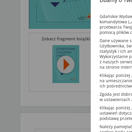
Przemyślan
samodzieln
Gdańskie Wydawn
komandytowa („A
przetwarza Twoj
pomocą plików c
Zobacz fragment książki
Dane używane są 
Użytkownika, św
statystyk i ich 
Wykorzystanie p
z naszych serwi
na stronie inter
Klikając poniżej 
na umieszczanie
ich pośrednictw
Zgoda jest dob
w ustawieniach
Klikając poniżej 
ustawień dotycz
podstawą przetw
Należy pamiętać,
cookies będą z