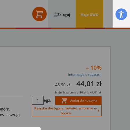
Zaloguj
Moje GWO
– 10%
Informacja o rabatach
44,01 zł
48,90 zł
Najniższa cena z 30 dni: 44,01 zł
egz.
Dodaj do koszyka
Książka dostępna również w formie e-
ogom,
booka
awić swoją