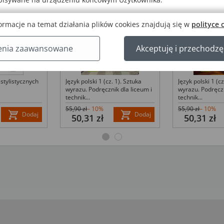
ormacje na temat działania plików cookies znajdują się w
polityce 
enia zaawansowane
Akceptuję i przechodzę
Język polski 1 (cz. 1). Sztuka
Język polski 1 (cz
stylistycznych
wyrazu. Podręcznik dla liceum i
wyrazu. Podręczn
technik...
technik...
55,90 zł
– 10%
55,90 zł
– 10%
Dodaj
Dodaj
50,31 zł
50,31 zł