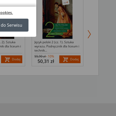
cookies
.
 do Serwisu
. 2). Sztuka
Język polski 2 (c
Język polski 2 (cz. 1). Sztuka
ik dla liceum i
wyrazu. Podręczn
wyrazu. Podręcznik dla liceum i
technik...
technik...
55,90 zł
– 10%
55,90 zł
– 10%
Dodaj
Dodaj
50,31 zł
50,31 zł