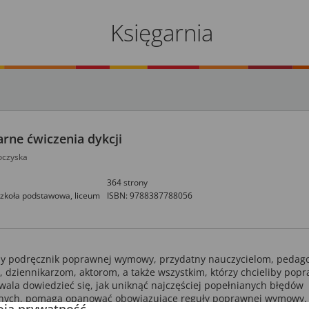
Księgarnia
rne ćwiczenia dykcji
oczyska
364 strony
szkoła podstawowa,
liceum
ISBN: 9788387788056
y podręcznik poprawnej wymowy, przydatny nauczycielom, pedag
 dziennikarzom, aktorom, a także wszystkim, którzy chcieliby popr
zwala dowiedzieć się, jak uniknąć najczęściej popełnianych błędów
jnych, pomaga opanować obowiązujące reguły poprawnej wymowy.
ją prywatność