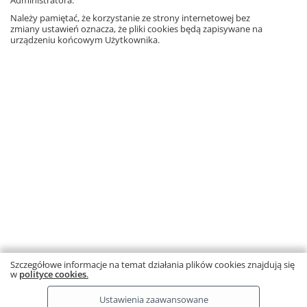
Administratora.
Inni klienci kupili także
Należy pamiętać, że korzystanie ze strony internetowej bez
zmiany ustawień oznacza, że pliki cookies będą zapisywane na
urządzeniu końcowym Użytkownika.
Opowieści o niezwykłych
budowlach
45,90 zł
– 10%
Dodaj
41,31 zł
Wróć do zakupów
Szczegółowe informacje na temat działania plików cookies znajdują się
w
polityce cookies
.
Ta strona używa plików cookies.
Dowiedz się więcej.
RODO
Copyright © by Gdańskie Wydawnictwo Oświatowe 2026
Ustawienia zaawansowane