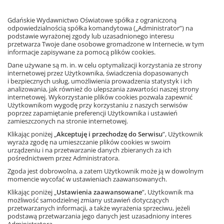
międzygalaktyczny ambasador rozumu, autor przewodnika
Sto oblicz Plutona
, łakomy badacz sztuki kulinarnej Belurian,
Gdańskie Wydawnictwo Oświatowe spółka z ograniczoną
a przede wszystkim tropiciel ekscytujących planszówek
odpowiedzialnością spółka komandytowa („Administrator”) na
zaprasza do gry. 8 gier, 8 okazji do wykazania się sprytem,
podstawie wyrażonej zgody lub uzasadnionego interesu
znajomością matematyki, umiejętnością planowania i
przetwarza Twoje dane osobowe gromadzone w Internecie, w tym
logicznego myślenia. Nie każcie na siebie czekać!
informacje zapisywane za pomocą plików cookies.
Dane używane są m. in. w celu optymalizacji korzystania ze strony
Zobacz fragment książki
internetowej przez Użytkownika, świadczenia dopasowanych
i bezpiecznych usług, umożliwienia prowadzenia statystyk i ich
analizowania, jak również do ulepszania zawartości naszej strony
internetowej. Wykorzystanie plików cookies pozwala zapewnić
Użytkownikom wygodę przy korzystaniu z naszych serwisów
Ta strona używa plików cookies.
poprzez zapamiętanie preferencji Użytkownika i ustawień
zamieszczonych na stronie internetowej.
Akceptuję
Klikając poniżej „
Akceptuję i przechodzę do Serwisu
”, Użytkownik
wyraża zgodę na umieszczanie plików cookies w swoim
Dowiedz się więcej
urządzeniu i na przetwarzanie danych zbieranych za ich
pośrednictwem przez Administratora.
Książka
Zgoda jest dobrowolna, a zatem Użytkownik może ją w dowolnym
Dzieci (6–8 lat),
dzieci (9–11 lat)
momencie wycofać w ustawieniach zaawansowanych.
10 stron
ISBN: 9788381183376
Klikając poniżej „
Ustawienia zaawansowane
”, Użytkownik ma
możliwość samodzielnej zmiany ustawień dotyczących
przetwarzanych informacji, a także wyrażenia sprzeciwu, jeżeli
podstawą przetwarzania jego danych jest uzasadniony interes