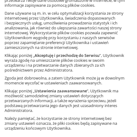
przetwarza Twoje dane osobowe gromadzone w Internecie, w tym
Książka
Ortografia. Ćwiczenia
to kontynuacja serii
Ortografia
informacje zapisywane za pomocą plików cookies.
dla szkoły podstawowej i gimnazjum
. Podobnie jak poprzednie
Dane używane są m. in. w celu optymalizacji korzystania ze strony
książki z cyklu, zawiera ćwiczenia o różnym stopniu
internetowej przez Użytkownika, świadczenia dopasowanych
trudności, przeznaczone do pracy zarówno z uczniem
Ta strona używa plików cookies.
i bezpiecznych usług, umożliwienia prowadzenia statystyk i ich
słabym, jak i zdolnym.
analizowania, jak również do ulepszania zawartości naszej strony
internetowej. Wykorzystanie plików cookies pozwala zapewnić
Akceptuję
Wykorzystane przez autorki aktywizujące metody nauczania
Użytkownikom wygodę przy korzystaniu z naszych serwisów
doskonalą pamięć, uczą logicznego myślenia, a przede
poprzez zapamiętanie preferencji Użytkownika i ustawień
Dowiedz się więcej
wszystkim kształcą praktyczną znajomość zasad polskiej
zamieszczonych na stronie internetowej.
pisowni. Przemyślany metodycznie układ ćwiczeń sprawia,
Klikając poniżej „
Akceptuję i przechodzę do Serwisu
”, Użytkownik
że nauczanie ortografii odbywa się systematycznie,
wyraża zgodę na umieszczanie plików cookies w swoim
dokładnie i skutecznie.
urządzeniu i na przetwarzanie danych zbieranych za ich
pośrednictwem przez Administratora.
Wszystkie tytuły serii:
Zgoda jest dobrowolna, a zatem Użytkownik może ją w dowolnym
Część 1. Pisownia wyrazów z ó i u
momencie wycofać w ustawieniach zaawansowanych.
Część 2. Pisownia wyrazów z rz i ż
Klikając poniżej „
Ustawienia zaawansowane
”, Użytkownik ma
Część 3. Pisownia wyrazów z ch i h
możliwość samodzielnej zmiany ustawień dotyczących
Część 4. Pisownia wyrazów z ę i ą
przetwarzanych informacji, a także wyrażenia sprzeciwu, jeżeli
Część 5. Pisownia wyrazów wielką i małą literą
podstawą przetwarzania jego danych jest uzasadniony interes
Część 6. Pisownia nie z różnymi częściami mowy. Pisownia
Administratora.
wyrazów zakończonych na -i, -ii, -ji
Należy pamiętać, że korzystanie ze strony internetowej bez
zmiany ustawień oznacza, że pliki cookies będą zapisywane na
E-book
urządzeniu końcowym Użytkownika.
Język polski,
szkoła podstawowa
ISBN: 9788381184397