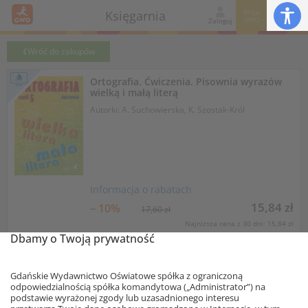
Moje
Księgarnia
GWO
Zaloguj
Wróć do zakupów
Ortografia. Ćwiczenia. Pisownia wyrazów
wielką i małą literą
Autorki: A. Suchowierska, K. Szostak-Król
Informacja o rabatach
15,84 zł
– 10%
17,60 zł
Najniższa cena z 30 dni: 15,84 zł
Dbamy o Twoją prywatność
Dodaj do koszyka
egz.
Przejdź do wersji drukowanej
Gdańskie Wydawnictwo Oświatowe spółka z ograniczoną
odpowiedzialnością spółka komandytowa („Administrator”) na
podstawie wyrażonej zgody lub uzasadnionego interesu