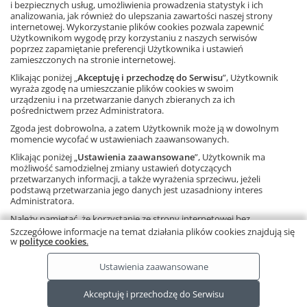
Akceptuję
i bezpiecznych usług, umożliwienia prowadzenia statystyk i ich
sprawdzony pomysł. Teraz na dodatek łatwy w realizacji
analizowania, jak również do ulepszania zawartości naszej strony
dzięki tej książce, w której znajduje się kilkaset zadań
internetowej. Wykorzystanie plików cookies pozwala zapewnić
Dowiedz się więcej
gotowych do wydrukowania i pocięcia na karteczki do
Użytkownikom wygodę przy korzystaniu z naszych serwisów
losowania.
poprzez zapamiętanie preferencji Użytkownika i ustawień
A kto nie lubi konkursów, może wykorzystać te same zadania
zamieszczonych na stronie internetowej.
na kartkówkach lub do odpowiedzi ustnych.
Klikając poniżej „
Akceptuję i przechodzę do Serwisu
”, Użytkownik
wyraża zgodę na umieszczanie plików cookies w swoim
Zawartość książki została dopasowana do treści nowego
urządzeniu i na przetwarzanie danych zbieranych za ich
pośrednictwem przez Administratora.
podręcznika serii
Matematyka z plusem
dla klasy 8.
Zgoda jest dobrowolna, a zatem Użytkownik może ją w dowolnym
E-book
momencie wycofać w ustawieniach zaawansowanych.
Matematyka,
szkoła podstawowa
Klikając poniżej „
Ustawienia zaawansowane
”, Użytkownik ma
ISBN: 9788381183529
możliwość samodzielnej zmiany ustawień dotyczących
przetwarzanych informacji, a także wyrażenia sprzeciwu, jeżeli
podstawą przetwarzania jego danych jest uzasadniony interes
Administratora.
Wróć do zakupów
Należy pamiętać, że korzystanie ze strony internetowej bez
zmiany ustawień oznacza, że pliki cookies będą zapisywane na
Szczegółowe informacje na temat działania plików cookies znajdują się
urządzeniu końcowym Użytkownika.
w
polityce cookies
.
Ta strona używa plików cookies.
Dowiedz się więcej.
RODO
Copyright © by Gdańskie Wydawnictwo Oświatowe 2026
Ustawienia zaawansowane
Akceptuję i przechodzę do Serwisu