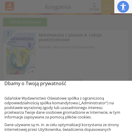
Moje
Księgarnia
GWO
Zaloguj
Wróć do zakupów
Matematyka z plusem 8. Lekcje
powtórzeniowe
Autorka: Marzenna Grochowalska
Informacja o rabatach
Dbamy o Twoją prywatność
18,45 zł
– 10%
20,50 zł
Najniższa cena z 30 dni: 18,45 zł
Gdańskie Wydawnictwo Oświatowe spółka z ograniczoną
odpowiedzialnością spółka komandytowa („Administrator”) na
Dodaj do koszyka
egz.
podstawie wyrażonej zgody lub uzasadnionego interesu
przetwarza Twoje dane osobowe gromadzone w Internecie, w tym
Przejdź do wersji drukowanej
informacje zapisywane za pomocą plików cookies.
Ta strona używa plików cookies.
Dane używane są m. in. w celu optymalizacji korzystania ze strony
Lekcje powtórzeniowe
w formie konkursu? To dobry i
internetowej przez Użytkownika, świadczenia dopasowanych