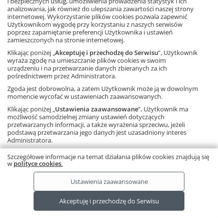
i bezpiecznych usług, umożliwienia prowadzenia statystyk i ich
kupicie w cenie 10,00 zł.
analizowania, jak również do ulepszania zawartości naszej strony
Oferta ważna do wyczerpania nakładu.
internetowej. Wykorzystanie plików cookies pozwala zapewnić
Dowiedz się więcej
Użytkownikom wygodę przy korzystaniu z naszych serwisów
poprzez zapamiętanie preferencji Użytkownika i ustawień
zamieszczonych na stronie internetowej.
Klikając poniżej „
Akceptuję i przechodzę do Serwisu
”, Użytkownik
Oferta specjalna
wyraża zgodę na umieszczanie plików cookies w swoim
urządzeniu i na przetwarzanie danych zbieranych za ich
Zobacz
pośrednictwem przez Administratora.
Zgoda jest dobrowolna, a zatem Użytkownik może ją w dowolnym
momencie wycofać w ustawieniach zaawansowanych.
10
20
50
Strona
1
Klikając poniżej „
Ustawienia zaawansowane
”, Użytkownik ma
możliwość samodzielnej zmiany ustawień dotyczących
przetwarzanych informacji, a także wyrażenia sprzeciwu, jeżeli
podstawą przetwarzania jego danych jest uzasadniony interes
Ta strona używa plików cookies.
Dowiedz się więcej.
RODO
Administratora.
Copyright © by Gdańskie Wydawnictwo Oświatowe 2026
Należy pamiętać, że korzystanie ze strony internetowej bez
Szczegółowe informacje na temat działania plików cookies znajdują się
zmiany ustawień oznacza, że pliki cookies będą zapisywane na
w
polityce cookies
.
urządzeniu końcowym Użytkownika.
Ustawienia zaawansowane
Akceptuję i przechodzę do Serwisu