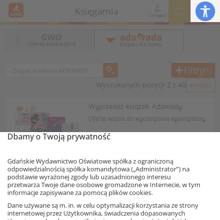
Moje
Księgarnia
GWO
Zaloguj
GWO
Oferta edukacyjna
Książki dla dzieci
Filtry
(1)
Wyszukanych pozycji 2 z 48
wyczyść
Wyprzedaż książek Adamady
Oferta ważna do wyczerpania egzemplarzy.
Dbamy o Twoją prywatność
Oferta specjalna
Gdańskie Wydawnictwo Oświatowe spółka z ograniczoną
odpowiedzialnością spółka komandytowa („Administrator”) na
Zobacz
podstawie wyrażonej zgody lub uzasadnionego interesu
przetwarza Twoje dane osobowe gromadzone w Internecie, w tym
informacje zapisywane za pomocą plików cookies.
Ta strona używa plików cookies.
„Cała prawda o starych ludziach”
Dane używane są m. in. w celu optymalizacji korzystania ze strony
w cenie 10 zł
internetowej przez Użytkownika, świadczenia dopasowanych
Akceptuję
Książkę „Cała prawda o starych ludziach”