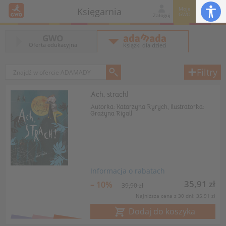
Moje
Księgarnia
GWO
Zaloguj
GWO
Oferta edukacyjna
Książki dla dzieci
Filtry
Ach, strach!
Autorka: Katarzyna Ryrych, Ilustratorka:
Grażyna Rigall
Informacja o rabatach
35,91 zł
– 10%
39,90 zł
Najniższa cena z 30 dni: 35,91 zł
Dodaj do koszyka