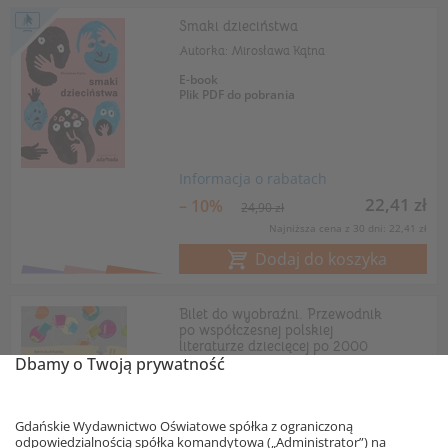
Smaki dzieciństwa
Autorka: Mirosława Kątna
E-book
Plik PDF do pobrania
Informacja o rabatach
22,41 zł
– 10%
24,90 zł
Najniższa cena z 30 dni: 22,41 zł
Dodaj do koszyka
Bilet do wyobraźni. Przewodnik
po współczesnej polskiej
literaturze dziecięcej po 2000
Dbamy o Twoją prywatność
roku
Autorka: Agnieszka Urbańska
Gdańskie Wydawnictwo Oświatowe spółka z ograniczoną
odpowiedzialnością spółka komandytowa („Administrator”) na