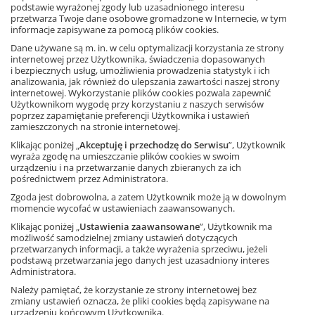
podstawie wyrażonej zgody lub uzasadnionego interesu
Informacja o rabatach
przetwarza Twoje dane osobowe gromadzone w Internecie, w tym
29,25 zł
informacje zapisywane za pomocą plików cookies.
– 10%
32,50 zł
Dane używane są m. in. w celu optymalizacji korzystania ze strony
Najniższa cena z 30 dni: 29,25 zł
internetowej przez Użytkownika, świadczenia dopasowanych
Dodaj do koszyka
i bezpiecznych usług, umożliwienia prowadzenia statystyk i ich
analizowania, jak również do ulepszania zawartości naszej strony
internetowej. Wykorzystanie plików cookies pozwala zapewnić
Użytkownikom wygodę przy korzystaniu z naszych serwisów
Elektromagnetyzm i jego
poprzez zapamiętanie preferencji Użytkownika i ustawień
tajemnice
zamieszczonych na stronie internetowej.
Autor: S. Kaid-Salah Ferrón, Ilustrator:
Klikając poniżej „
Akceptuję i przechodzę do Serwisu
”, Użytkownik
Eduard Altarriba
wyraża zgodę na umieszczanie plików cookies w swoim
urządzeniu i na przetwarzanie danych zbieranych za ich
pośrednictwem przez Administratora.
Zgoda jest dobrowolna, a zatem Użytkownik może ją w dowolnym
momencie wycofać w ustawieniach zaawansowanych.
Informacja o rabatach
Klikając poniżej „
Ustawienia zaawansowane
”, Użytkownik ma
49,05 zł
– 10%
54,50 zł
możliwość samodzielnej zmiany ustawień dotyczących
przetwarzanych informacji, a także wyrażenia sprzeciwu, jeżeli
Najniższa cena z 30 dni: 49,05 zł
podstawą przetwarzania jego danych jest uzasadniony interes
Dodaj do koszyka
Administratora.
Ta strona używa plików cookies.
Należy pamiętać, że korzystanie ze strony internetowej bez
zmiany ustawień oznacza, że pliki cookies będą zapisywane na
Akceptuję
Gość
urządzeniu końcowym Użytkownika.