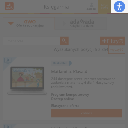
Moje
Księgarnia
GWO
Zaloguj
GWO
Oferta edukacyjna
Książki dla dzieci
Filtry
(7)
Wyszukanych pozycji 5 z 854
wyczyść
Bestseller
Matlandia. Klasa 4
244 dostępne przez internet animowane
zadania z matematyki dla 4 klasy szkoły
podstawowej.
Program komputerowy
Dostęp online
Elastyczna oferta
Zobacz