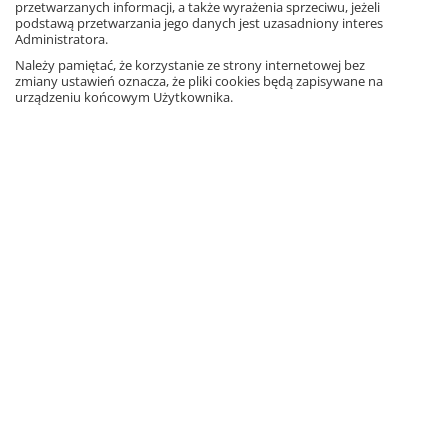
Matlandia. Klasa 7
przetwarzanych informacji, a także wyrażenia sprzeciwu, jeżeli
podstawą przetwarzania jego danych jest uzasadniony interes
339 dostępnych przez internet
animowanych zadań z matematyki dla 7
Administratora.
klasy szkoły podstawowej.
Należy pamiętać, że korzystanie ze strony internetowej bez
Program komputerowy
zmiany ustawień oznacza, że pliki cookies będą zapisywane na
Dostęp online
urządzeniu końcowym Użytkownika.
Elastyczna oferta
Zobacz
Matlandia. Klasa 8
240 dostępnych przez internet
animowanych zadań z matematyki dla 8
klasy szkoły podstawowej.
Program komputerowy
Dostęp online
Elastyczna oferta
Zobacz