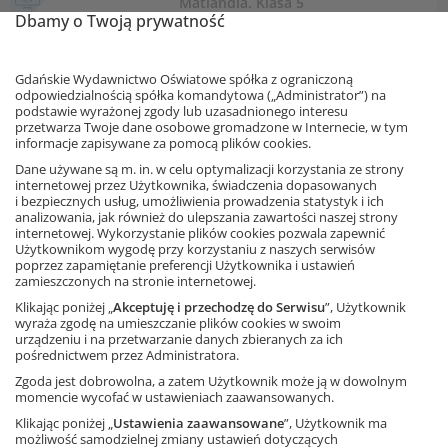
Matlandia. Klasa 5
Dbamy o Twoją prywatność
200 dostępnych przez internet
animowanych zadań z matematyki dla 5
klasy szkoły podstawowej.
Gdańskie Wydawnictwo Oświatowe spółka z ograniczoną
Program komputerowy
odpowiedzialnością spółka komandytowa („Administrator”) na
Dostęp online
podstawie wyrażonej zgody lub uzasadnionego interesu
przetwarza Twoje dane osobowe gromadzone w Internecie, w tym
informacje zapisywane za pomocą plików cookies.
Elastyczna oferta
Dane używane są m. in. w celu optymalizacji korzystania ze strony
Zobacz
internetowej przez Użytkownika, świadczenia dopasowanych
i bezpiecznych usług, umożliwienia prowadzenia statystyk i ich
analizowania, jak również do ulepszania zawartości naszej strony
Matlandia. Klasa 6
internetowej. Wykorzystanie plików cookies pozwala zapewnić
Użytkownikom wygodę przy korzystaniu z naszych serwisów
157 dostępnych przez internet
animowanych zadań z matematyki dla 6
poprzez zapamiętanie preferencji Użytkownika i ustawień
Ta strona używa plików cookies.
klasy szkoły podstawowej.
zamieszczonych na stronie internetowej.
Program komputerowy
Klikając poniżej „
Akceptuję i przechodzę do Serwisu
”, Użytkownik
Akceptuję
Dostęp online
wyraża zgodę na umieszczanie plików cookies w swoim
urządzeniu i na przetwarzanie danych zbieranych za ich
pośrednictwem przez Administratora.
Dowiedz się więcej
Elastyczna oferta
Zgoda jest dobrowolna, a zatem Użytkownik może ją w dowolnym
Zobacz
momencie wycofać w ustawieniach zaawansowanych.
Klikając poniżej „
Ustawienia zaawansowane
”, Użytkownik ma
możliwość samodzielnej zmiany ustawień dotyczących