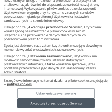
Dodaj do koszyka
i bezpiecznych usług, umożliwienia prowadzenia statystyk i ich
analizowania, jak również do ulepszania zawartości naszej strony
internetowej. Wykorzystanie plików cookies pozwala zapewnić
Dowiedz się więcej
Użytkownikom wygodę przy korzystaniu z naszych serwisów
10
20
50
Strona
1
poprzez zapamiętanie preferencji Użytkownika i ustawień
zamieszczonych na stronie internetowej.
Klikając poniżej „
Akceptuję i przechodzę do Serwisu
”, Użytkownik
wyraża zgodę na umieszczanie plików cookies w swoim
urządzeniu i na przetwarzanie danych zbieranych za ich
pośrednictwem przez Administratora.
Zgoda jest dobrowolna, a zatem Użytkownik może ją w dowolnym
momencie wycofać w ustawieniach zaawansowanych.
Klikając poniżej „
Ustawienia zaawansowane
”, Użytkownik ma
Ta strona używa plików cookies.
Dowiedz się więcej.
RODO
możliwość samodzielnej zmiany ustawień dotyczących
Copyright © by Gdańskie Wydawnictwo Oświatowe 2026
przetwarzanych informacji, a także wyrażenia sprzeciwu, jeżeli
podstawą przetwarzania jego danych jest uzasadniony interes
Administratora.
Należy pamiętać, że korzystanie ze strony internetowej bez
Szczegółowe informacje na temat działania plików cookies znajdują się
zmiany ustawień oznacza, że pliki cookies będą zapisywane na
w
polityce cookies
.
urządzeniu końcowym Użytkownika.
Ustawienia zaawansowane
Akceptuję i przechodzę do Serwisu