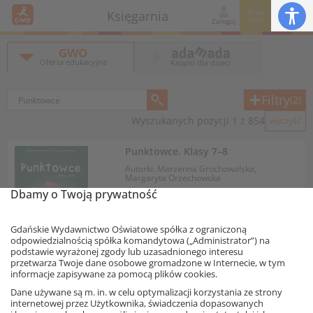
Moje
Księgarnia
GWO
Zaloguj
GWO
Oferta edukacyjna
Książki dla dzieci
Filtry
(2)
Wyszukanych pozycji 1 z 854
wyczyść
Punktowce. Klasy 7–8
Autorki: Marzenna Grochowalska,
Margaryta Orzechowska
Dbamy o Twoją prywatność
Produkt dostępny również
w ofercie specjalnej
Gdańskie Wydawnictwo Oświatowe spółka z ograniczoną
odpowiedzialnością spółka komandytowa („Administrator”) na
podstawie wyrażonej zgody lub uzasadnionego interesu
Informacja o rabatach
przetwarza Twoje dane osobowe gromadzone w Internecie, w tym
12,78 zł
informacje zapisywane za pomocą plików cookies.
– 10%
14,20 zł
Ta strona używa plików cookies.
Dane używane są m. in. w celu optymalizacji korzystania ze strony
Najniższa cena z 30 dni: 12,78 zł
internetowej przez Użytkownika, świadczenia dopasowanych
Akceptuję