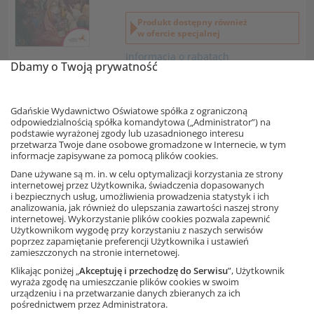
Produkt dostępny również
w ofercie specjalnej
Informacja o rabatach
Dbamy o Twoją prywatność
10,25 zł
– 50%
20,50 zł
Najniższa cena z 30 dni: 10,25 zł
Gdańskie Wydawnictwo Oświatowe spółka z ograniczoną
Dodaj do koszyka
odpowiedzialnością spółka komandytowa („Administrator”) na
podstawie wyrażonej zgody lub uzasadnionego interesu
przetwarza Twoje dane osobowe gromadzone w Internecie, w tym
Bestseller
informacje zapisywane za pomocą plików cookies.
Dane używane są m. in. w celu optymalizacji korzystania ze strony
Sprawdzone zeszyty ćwiczeń
internetowej przez Użytkownika, świadczenia dopasowanych
dla klas 4–8
i bezpiecznych usług, umożliwienia prowadzenia statystyk i ich
analizowania, jak również do ulepszania zawartości naszej strony
internetowej. Wykorzystanie plików cookies pozwala zapewnić
Użytkownikom wygodę przy korzystaniu z naszych serwisów
poprzez zapamiętanie preferencji Użytkownika i ustawień
zamieszczonych na stronie internetowej.
Oferta specjalna
Klikając poniżej „
Akceptuję i przechodzę do Serwisu
”, Użytkownik
Zobacz
wyraża zgodę na umieszczanie plików cookies w swoim
urządzeniu i na przetwarzanie danych zbieranych za ich
pośrednictwem przez Administratora.