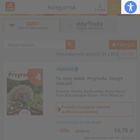
Moje
Księgarnia
GWO
Zaloguj
GWO
Oferta edukacyjna
Książki dla dzieci
Filtry
(2)
Wyszukanych pozycji 39 z 854
wyczyść
Wyprzedaż
To nasz świat. Przyroda. Zeszyt
ćwiczeń
Autorzy: Hanna Będkowska, Anna Karaś,
Piotr Kossobudzki-Kanar, Piotr Malecha
Produkt dostępny również
w ofercie specjalnej
Informacja o rabatach
10,75 zł
– 50%
21,50 zł
Najniższa cena z 30 dni: 10,75 zł