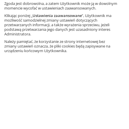
Wyprzedaż
Zgoda jest dobrowolna, a zatem Użytkownik może ją w dowolnym
momencie wycofać w ustawieniach zaawansowanych.
Język polski 4. Między nami.
Zeszyt ćwiczeń. Część 1 (Wersja
Klikając poniżej „
Ustawienia zaawansowane
”, Użytkownik ma
A)
możliwość samodzielnej zmiany ustawień dotyczących
przetwarzanych informacji, a także wyrażenia sprzeciwu, jeżeli
Autorki: A. Łuczak, A. Murdzek, K.
podstawą przetwarzania jego danych jest uzasadniony interes
Krzemieniewska-Kleban
Administratora.
Należy pamiętać, że korzystanie ze strony internetowej bez
Informacja o rabatach
zmiany ustawień oznacza, że pliki cookies będą zapisywane na
urządzeniu końcowym Użytkownika.
9,45 zł
– 50%
18,90 zł
Najniższa cena z 30 dni: 9,45 zł
Dodaj do koszyka
Ta strona używa plików cookies.
Akceptuję
Wyprzedaż
Język polski 4. Między nami.
Dowiedz się więcej
Zeszyt ćwiczeń. Część 2 (Wersja
A)
Autorki: A. Łuczak, A. Murdzek, K.
Krzemieniewska-Kleban
Informacja o rabatach