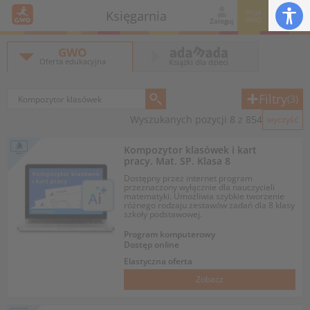
Moje
Księgarnia
GWO
Zaloguj
GWO
Oferta edukacyjna
Książki dla dzieci
Filtry
(3)
Wyszukanych pozycji 8 z 854
wyczyść
Kompozytor klasówek i kart
pracy. Mat. SP. Klasa 8
Dostępny przez internet program
przeznaczony wyłącznie dla nauczycieli
matematyki. Umożliwia szybkie tworzenie
różnego rodzaju zestawów zadań dla 8 klasy
szkoły podstawowej.
Program komputerowy
Dostęp online
Elastyczna oferta
Zobacz