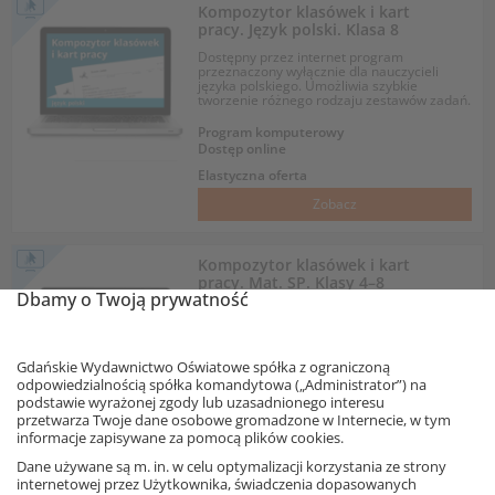
Kompozytor klasówek i kart
pracy. Język polski. Klasa 8
Dostępny przez internet program
przeznaczony wyłącznie dla nauczycieli
języka polskiego. Umożliwia szybkie
tworzenie różnego rodzaju zestawów zadań.
Program komputerowy
Dostęp online
Elastyczna oferta
Zobacz
Kompozytor klasówek i kart
pracy. Mat. SP. Klasy 4–8
Dbamy o Twoją prywatność
Dostępny przez internet program
przeznaczony wyłącznie dla nauczycieli
matematyki. Umożliwia szybkie tworzenie
różnego rodzaju zestawów zadań dla klas 4–
Gdańskie Wydawnictwo Oświatowe spółka z ograniczoną
8 szkoły podstawowej.
odpowiedzialnością spółka komandytowa („Administrator”) na
Program komputerowy
podstawie wyrażonej zgody lub uzasadnionego interesu
Dostęp online
przetwarza Twoje dane osobowe gromadzone w Internecie, w tym
informacje zapisywane za pomocą plików cookies.
Elastyczna oferta
Dane używane są m. in. w celu optymalizacji korzystania ze strony
Zobacz
internetowej przez Użytkownika, świadczenia dopasowanych