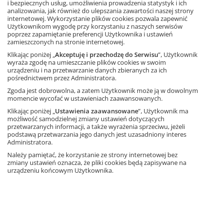
i bezpiecznych usług, umożliwienia prowadzenia statystyk i ich
analizowania, jak również do ulepszania zawartości naszej strony
Kompozytor klasówek i kart
internetowej. Wykorzystanie plików cookies pozwala zapewnić
pracy. Język polski. Klasy 5–8
Użytkownikom wygodę przy korzystaniu z naszych serwisów
poprzez zapamiętanie preferencji Użytkownika i ustawień
Dostępny przez internet program
zamieszczonych na stronie internetowej.
przeznaczony wyłącznie dla nauczycieli
języka polskiego. Umożliwia szybkie
Klikając poniżej „
Akceptuję i przechodzę do Serwisu
”, Użytkownik
tworzenie różnego rodzaju zestawów zadań.
wyraża zgodę na umieszczanie plików cookies w swoim
Program komputerowy
urządzeniu i na przetwarzanie danych zbieranych za ich
Dostęp online
pośrednictwem przez Administratora.
Elastyczna oferta
Zgoda jest dobrowolna, a zatem Użytkownik może ją w dowolnym
momencie wycofać w ustawieniach zaawansowanych.
Zobacz
Klikając poniżej „
Ustawienia zaawansowane
”, Użytkownik ma
Ta strona używa plików cookies.
możliwość samodzielnej zmiany ustawień dotyczących
przetwarzanych informacji, a także wyrażenia sprzeciwu, jeżeli
Kompozytor klasówek i kart
podstawą przetwarzania jego danych jest uzasadniony interes
pracy. Fizyka z plusem. Klasa 8
Akceptuję
Administratora.
Dostępny przez internet program
przeznaczony wyłącznie dla nauczycieli
Należy pamiętać, że korzystanie ze strony internetowej bez
Dowiedz się więcej
fizyki. Umożliwia szybkie tworzenie różnego
zmiany ustawień oznacza, że pliki cookies będą zapisywane na
rodzaju zestawów zadań dla klasy 8 szkoły
urządzeniu końcowym Użytkownika.
podstawowej.
Program komputerowy
Dostęp online
Elastyczna oferta