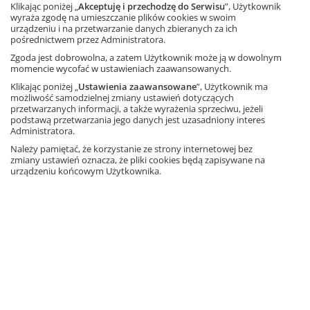
Klikając poniżej „
Akceptuję i przechodzę do Serwisu
”, Użytkownik
wyraża zgodę na umieszczanie plików cookies w swoim
Informacja o rabatach
urządzeniu i na przetwarzanie danych zbieranych za ich
17,91 zł
– 10%
19,90 zł
pośrednictwem przez Administratora.
Najniższa cena z 30 dni: 17,91 zł
Zgoda jest dobrowolna, a zatem Użytkownik może ją w dowolnym
momencie wycofać w ustawieniach zaawansowanych.
Dodaj do koszyka
Klikając poniżej „
Ustawienia zaawansowane
”, Użytkownik ma
możliwość samodzielnej zmiany ustawień dotyczących
przetwarzanych informacji, a także wyrażenia sprzeciwu, jeżeli
Przydałby mi się wieloryb
podstawą przetwarzania jego danych jest uzasadniony interes
Autor: Bartek Brosz
Administratora.
Należy pamiętać, że korzystanie ze strony internetowej bez
Produkt dostępny również
zmiany ustawień oznacza, że pliki cookies będą zapisywane na
w ofercie specjalnej
urządzeniu końcowym Użytkownika.
Informacja o rabatach
17,91 zł
– 10%
19,90 zł
Najniższa cena z 30 dni: 17,91 zł
Dodaj do koszyka