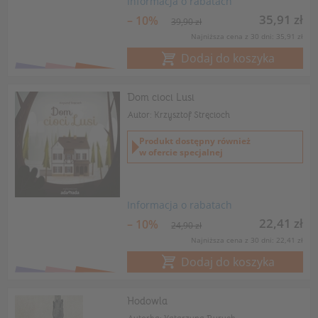
Informacja o rabatach
35,91 zł
– 10%
39,90 zł
Najniższa cena z 30 dni: 35,91 zł
Dodaj do koszyka
Dom cioci Lusi
Autor: Krzysztof Stręcioch
Produkt dostępny również
w ofercie specjalnej
Informacja o rabatach
22,41 zł
– 10%
24,90 zł
Najniższa cena z 30 dni: 22,41 zł
Dodaj do koszyka
Hodowla