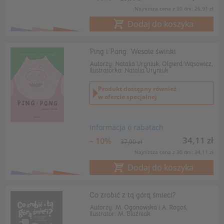
Najniższa cena z 30 dni: 26,91 zł
Dodaj do koszyka
Ping i Pong. Wesołe świnki
Autorzy: Natalia Uryniuk, Olgierd Wąsowicz,
Ilustratorka: Natalia Uryniuk
Produkt dostępny również
w ofercie specjalnej
Informacja o rabatach
34,11 zł
– 10%
37,90 zł
Najniższa cena z 30 dni: 34,11 zł
Dodaj do koszyka
Co zrobić z tą górą śmieci?
Autorzy: M. Ogonowska i A. Rogoś,
Ilustrator: M. Blaźniak