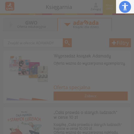
Moje
Księgarnia
GWO
Zaloguj
GWO
Oferta edukacyjna
Książki dla dzieci
Filtry
Wyprzedaż książek Adamady
Oferta ważna do wyczerpania egzemplarzy.
Oferta specjalna
Zobacz
„Cała prawda o starych ludziach”
w cenie 10 zł
Książkę „Cała prawda o starych ludziach”
kupicie w cenie 10,00 zł.
Oferta ważna do wyczerpania nakładu.