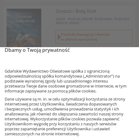
Jonatan i Biały Kruk
Autor: Andrzej Marek Grabowski, Ilustrator:
Marcin Minor
Produkt dostępny również
w ofercie specjalnej
Dbamy o Twoją prywatność
Informacja o rabatach
35,91 zł
– 10%
39,90 zł
Gdańskie Wydawnictwo Oświatowe spółka z ograniczoną
Najniższa cena z 30 dni: 35,91 zł
odpowiedzialnością spółka komandytowa („Administrator”) na
podstawie wyrażonej zgody lub uzasadnionego interesu
Dodaj do koszyka
przetwarza Twoje dane osobowe gromadzone w Internecie, w tym
informacje zapisywane za pomocą plików cookies.
Dane używane są m. in. w celu optymalizacji korzystania ze strony
Gdybym tak miał goryla
internetowej przez Użytkownika, świadczenia dopasowanych
Autor: Bartek Brosz
i bezpiecznych usług, umożliwienia prowadzenia statystyk i ich
analizowania, jak również do ulepszania zawartości naszej strony
internetowej. Wykorzystanie plików cookies pozwala zapewnić
Produkt dostępny również
Użytkownikom wygodę przy korzystaniu z naszych serwisów
w ofercie specjalnej
poprzez zapamiętanie preferencji Użytkownika i ustawień
zamieszczonych na stronie internetowej.